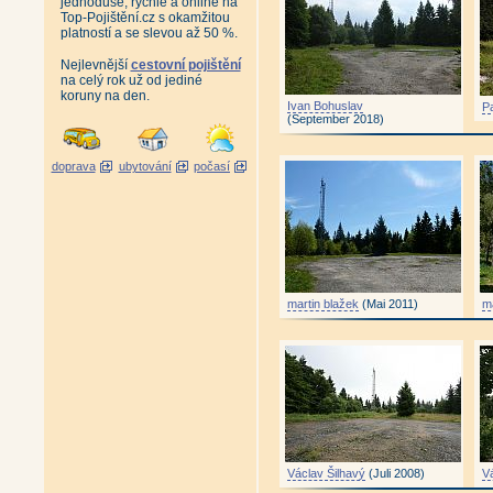
jednoduše, rychle a online na
Top-Pojištění.cz s okamžitou
platností a se slevou až 50 %.
Nejlevnější
cestovní pojištění
na celý rok už od jediné
koruny na den.
Ivan Bohuslav
P
(September 2018)
doprava
ubytování
počasí
martin blažek
(Mai 2011)
ma
Václav Šilhavý
(Juli 2008)
V