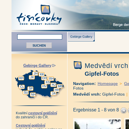
Gebirge Gallery
Medvědí vrc
Gebirge Gallery
Gipfel-Fotos
JH
KK
JK
KH
OH
RH
KS
Navigation:
Homepage
>
Ge
HJ
HV
MB
ČL
Fotos
ŠP
HH
ŠU
JA
Medvědí vrch:
Gipfel-Fotos
NH
Ergebnisse 1 - 8 von 8
Kvalitní
cestovní pojištění
do zahraničí i do ČR.
Cestovní pojištění