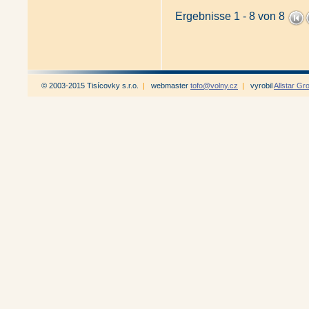
Ergebnisse 1 - 8 von 8
© 2003-2015 Tisícovky s.r.o.
|
webmaster
tofo@volny.cz
|
vyrobil
Allstar Gr