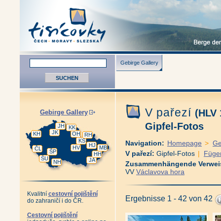
Gebirge Gallery
V pařezí
(HLV 
Gebirge Gallery
Gipfel-Fotos
JH
KK
JK
KH
OH
RH
KS
Navigation:
Homepage
>
Ge
HJ
HV
MB
ČL
ŠP
V pařezí:
Gipfel-Fotos
|
Füge
HH
ŠU
JA
NH
Zusammenhängende Verwei
VV
Václavova hora
Kvalitní
cestovní pojištění
Ergebnisse 1 - 42 von 42
do zahraničí i do ČR.
Cestovní pojištění