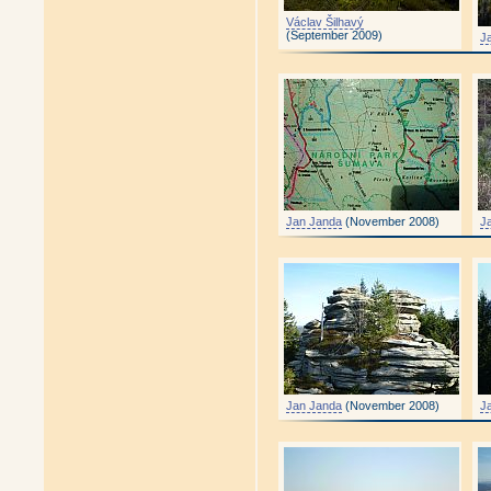
Václav Šilhavý
(September 2009)
J
Jan Janda
(November 2008)
J
Jan Janda
(November 2008)
J