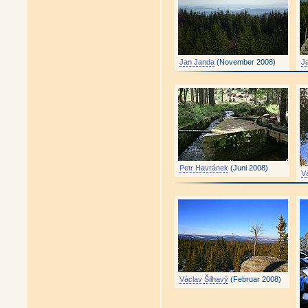
Jan Janda
(November 2008)
J
Petr Havránek
(Juni 2008)
V
Václav Šilhavý
(Februar 2008)