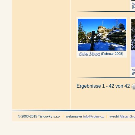
V
(
Václav Šilhavý
(Februar 2008)
V
(
Ergebnisse 1 - 42 von 42
© 2003-2015 Tisícovky s.r.o.
|
webmaster
tofo@volny.cz
|
vyrobil
Allstar Gr