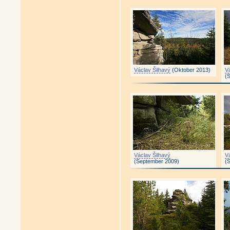
Václav Šilhavý
(Oktober 2013)
V
(
Václav Šilhavý
V
(September 2009)
(