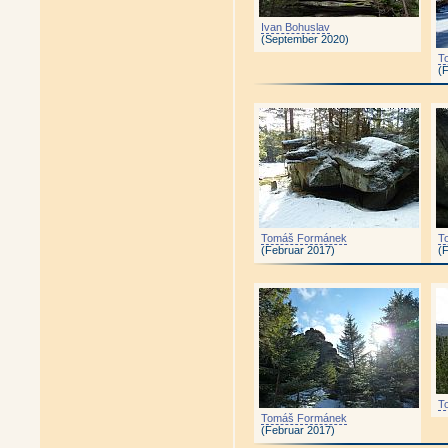
Ivan Bohuslav
(September 2020)
T
(
Tomáš Formánek
T
(Februar 2017)
(
T
Tomáš Formánek
(Februar 2017)