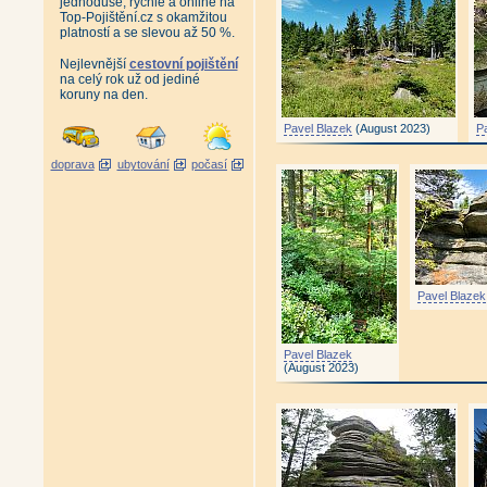
jednoduše, rychle a online na
Top-Pojištění.cz s okamžitou
platností a se slevou až 50 %.
Nejlevnější
cestovní pojištění
na celý rok už od jediné
koruny na den.
Pavel Blazek
(August 2023)
P
doprava
ubytování
počasí
Pavel Blazek
Pavel Blazek
(August 2023)