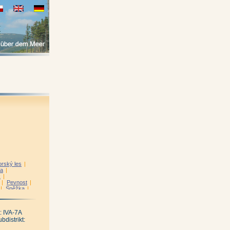
rský les
|
ra
|
k
|
|
Pevnost
|
|
Sněžka
|
k
|
Tabule
|
é kolo
|
: IVA-7A
bdistrikt: