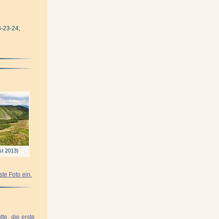
-23-24;
t 2013)
ste Foto ein.
tte, die erste