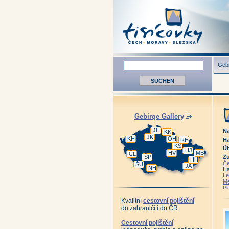
Gebi
Gebirge Gallery
JH
Na
KK
JK
KH
OH
RH
H
KS
Üb
HJ
HV
MB
ČL
ŠP
Z
HH
Če
ŠU
JA
NH
Ha
Le
Me
Pl
St
Vi
Kvalitní
cestovní pojištění
Za
do zahraničí i do ČR.
Cestovní pojištění