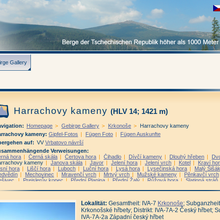
rge Gallery
Harrachovy kameny
(HLV 14; 1421 m)
vigation:
Homepage
>
Gebirge Gallery
>
Krkonoše
>
Harrachovy kameny
arrachovy kameny:
Gipfel-Fotos
|
Fügen Foto
|
Fügen Auskunfte
ergehen auf:
VV
Vrbatovo návrší
usammenhängende Verweisungen:
rná hora
|
Černá skála
|
Čertova hora
|
Čihadlo
|
Dívčí kameny
|
Dlouhý hřeben
|
Dvo
rrachovy kameny
|
Janova skála
|
Javor
|
Jelení hora
|
Jelení vrch
|
Kotel
|
Kraví ho
sní hora
|
Liščí hora
|
Luboch
|
Luční hora
|
Lysá hora
|
Lysečinská hora
|
Malý Šišá
dvědín
|
Mechovinec
|
Mravenčí vrch
|
Mrtvý vrch
|
Mužské kameny
|
Pěnkavčí vrch
ešivec
|
Preislerův kopec
|
Přední Planina
|
Přední Žalý
|
Růžová hora
|
Slatinná stráň
oh
|
Struhadlo
|
Stříbrný hřbet
|
Studniční hora
|
Světlá
|
Svorová hora
|
Šeřín
|
Špičá
olík
|
Vlašský vrch
|
Vlčí hřeben
|
Vlčí hřeben - J vrchol
|
Vlčí hřeben - S vrchol
|
Vysok
dní Planina
|
Zadní Žalý
|
Zlaté návrší
|
Železný vrch
Lokalität:
Gesamtheit: IVA-7
Krkonoše
; Subganzheit
Krkonošské hřbety; Distrikt: IVA-7A-2 Český hřbet; Su
IVA-7A-2a Západní český hřbet