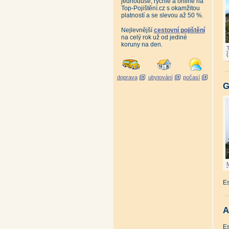
jednoduše, rychle a online na
Top-Pojištění.cz s okamžitou
platností a se slevou až 50 %.
Nejlevnější
cestovní pojištění
na celý rok už od jediné
koruny na den.
doprava
ubytování
počasí
G
Es
A
Es