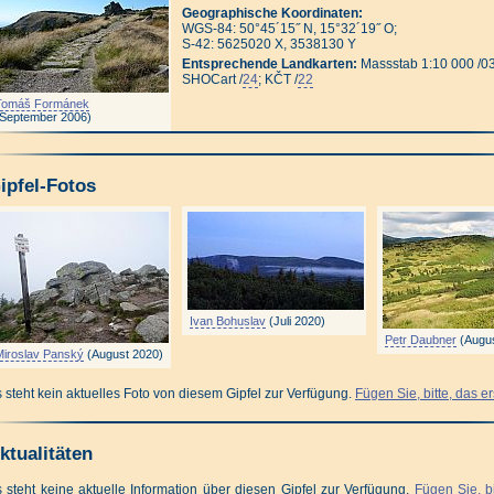
Geographische Koordinaten:
WGS-84: 50°45´15˝ N, 15°32´19˝ O;
S-42: 5625020 X, 3538130 Y
Entsprechende Landkarten:
Massstab 1:10 000 /03
SHOCart /
24
; KČT /
22
Tomáš Formánek
(September 2006)
ipfel-Fotos
Ivan Bohuslav
(Juli 2020)
Petr Daubner
(Augus
Miroslav Panský
(August 2020)
 steht kein aktuelles Foto von diesem Gipfel zur Verfügung.
Fügen Sie, bitte, das er
ktualitäten
 steht keine aktuelle Information über diesen Gipfel zur Verfügung.
Fügen Sie, bi