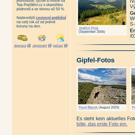
Vlašský vrch
|
Vlčí hřeben
|
V
jednoduše, rychle a online na
IV
Top-Pojištění.cz s okamžitou
Vysoké kolo
|
Zadní Planina
Vý
platností a se slevou až 50 %.
Ge
Nejlevnější
cestovní pojištění
WG
na celý rok už od jediné
S-
koruny na den.
Jindřich Preis
E
(September 2006)
/0
doprava
ubytování
počasí
Gipfel-Fotos
Pavel Blazek
(August 2025)
P
Es steht kein aktuelles Fo
bitte, das erste Foto ein.