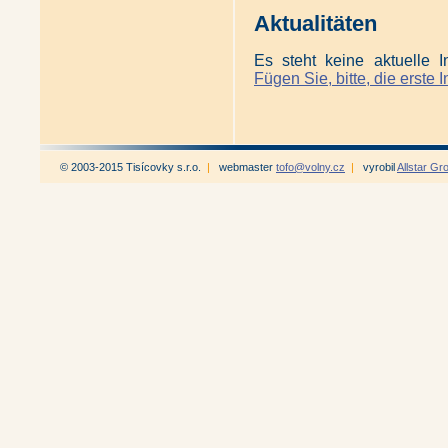
Aktualitäten
Es steht keine aktuelle I
Fügen Sie, bitte, die erste I
© 2003-2015 Tisícovky s.r.o.
|
webmaster
tofo@volny.cz
|
vyrobil
Allstar Gr