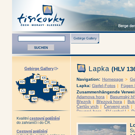
Gebirge Gallery
Lapka
(HLV 13
Gebirge Gallery
JH
KK
Navigation:
Homepage
>
Ge
JK
KH
OH
RH
Lapka:
Gipfel-Fotos
|
Fügen 
KS
HJ
HV
MB
ČL
Zusammenhängende Verwei
ŠP
HH
Adamova hora
|
Basumský h
ŠU
JA
NH
Březník
|
Březová hora
|
Buk
Čertův vrch
|
Červený vrch
|
Doupná hora - SV vrchol I
|
D
Helmwald
|
Hole
|
Holý vrch
Kvalitní
cestovní pojištění
Hůrecký vrch
|
Huťská hora
do zahraničí i do ČR.
Lo
Hvězdná - JV vrchol
|
Hvozd
Javorná
|
Javorník
|
Jedlová
Su
Cestovní pojištění