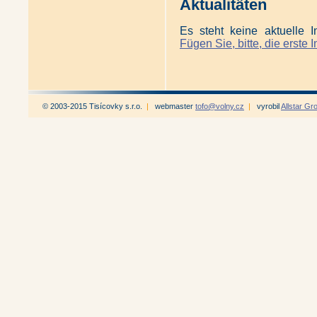
Aktualitäten
Es steht keine aktuelle I
Fügen Sie, bitte, die erste I
© 2003-2015 Tisícovky s.r.o.
|
webmaster
tofo@volny.cz
|
vyrobil
Allstar Gr