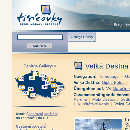
Gebirge Gallery
Velká Deštn
Gebirge Gallery
JH
KK
Navigation:
Homepage
>
Ge
JK
KH
OH
RH
Velká Deštná:
Gipfel-Fotos
|
KS
HJ
HV
MB
ČL
Übergehen auf:
VV
Marušin
ŠP
HH
ŠU
JA
Zusammenhängende Verwei
NH
Koruna
|
Malá Deštná
|
Sedl
U Kunštátské kaple
|
Velká D
Kvalitní
cestovní pojištění
do zahraničí i do ČR.
Lo
Su
Cestovní pojištění