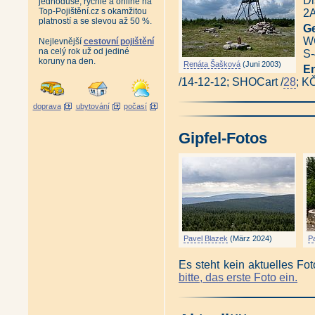
Di
jednoduše, rychle a online na
Top-Pojištění.cz s okamžitou
2A
platností a se slevou až 50 %.
Ge
WG
Nejlevnější
cestovní pojištění
na celý rok už od jediné
S-
koruny na den.
Renáta Šašková
(Juni 2003)
E
/14-12-12; SHOCart /
28
; K
doprava
ubytování
počasí
Gipfel-Fotos
Pavel Blazek
(März 2024)
P
Es steht kein aktuelles Fo
bitte, das erste Foto ein.