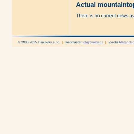
Actual mountainto
There is no current news a
© 2003-2015 Tisícovky s.r.o.
|
webmaster
tofo@volny.cz
|
vyrobil
Allstar Gr