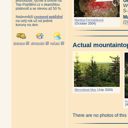
Ge
jednoduše, rychle a online na
Top-Pojištění.cz s okamžitou
WG
platností a se slevou až 50 %.
S-
M
Nejlevnější
cestovní pojištění
Martina Formánková
na celý rok už od jediné
/
2
(October 2004)
koruny na den.
doprava
ubytování
počasí
Actual mountainto
Mersebeat Max
(July 2020)
I
(
There are no photos of this