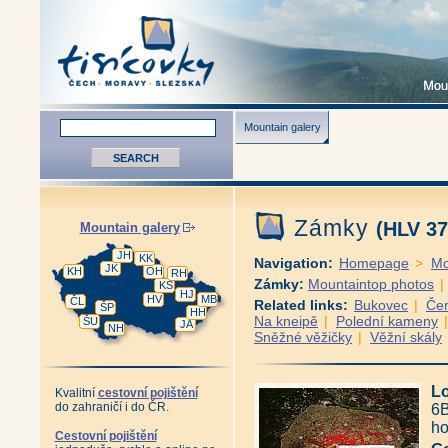
Mountain galery
Zámky
(HLV 37
Mountain galery
JH
KK
Navigation:
Homepage
>
Mo
JK
KH
OH
RH
Zámky:
Mountaintop photos
KS
HJ
HV
MB
ČL
Related links:
Bukovec
|
Čer
ŠP
HH
Na kneipě
|
Polední kameny
ŠU
JA
NH
Sněžné věžičky
|
Věžní skály
Lo
Kvalitní
cestovní pojištění
do zahraničí i do ČR.
6B
ho
Cestovní pojištění