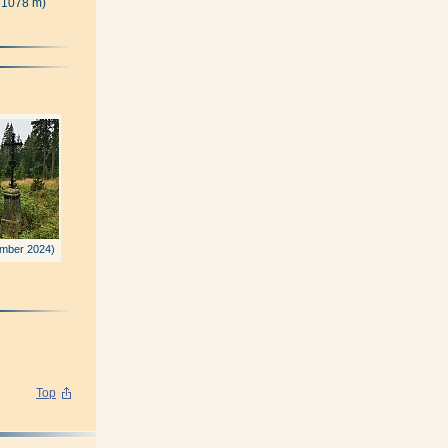
 1078 m)
mber 2024)
Top