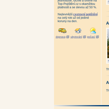
jednoduše, rychle a online na
Top-Pojištění.cz s okamžitou
platností a se slevou až 50 %.
Nejlevnější
cestovní pojištění
na celý rok už od jediné
koruny na den.
A
doprava
ubytování
počasí
Th
A
Th