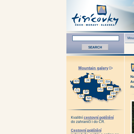
Moun
Mountain galery
JH
Na
KK
JK
KH
OH
RH
Ad
KS
Re
HJ
HV
MB
ČL
ŠP
HH
ŠU
JA
NH
Kvalitní
cestovní pojištění
do zahraničí i do ČR.
Cestovní pojištění