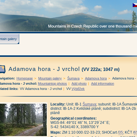
tain galery
Adamova hora - J vrchol
(VV 222a; 1047 m)
vigation:
Homepage
>
Mountain galery
>
Šumava
>
Adamova hora
>
Adamova hora - 
amova hora - J vrchol:
Mountaintop photos
|
Add photo
|
Add information
lated links:
VV
Adamova hora - J vrchol
|
VV
Výběžek
Locality:
Unit: IB-1
Šumava
; subunit: IB-1A Šumavs
district: IB-1A-2 Kvildské pláně; subdistrict: IB-1A-
pláně
Geographical coordinates:
WGS-84: 49°01´46˝ N, 13°29´24˝ E;
S-42: 5434140 X, 3389700 Y
Maps:
ZM 1:10 000 /22-33-23; SHOCart /
35
; KČT /
6