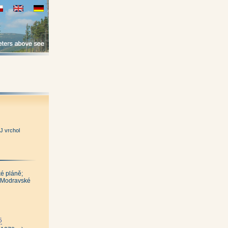
J vrchol
ké pláně;
2b Modravské
5