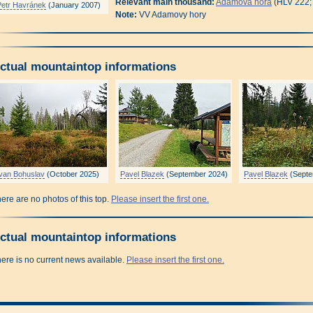
Relevant main thousand:
Adamova hora
(HLV 222;
Petr Havránek
(January 2007)
Note:
VV Adamovy hory
ctual mountaintop informations
Ivan Bohuslav
(October 2025)
Pavel Blazek
(September 2024)
Pavel Blazek
(Septe
ere are no photos of this top.
Please insert the first one.
ctual mountaintop informations
ere is no current news available.
Please insert the first one.