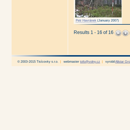
Petr Havránek
(January 2007)
Results 1 - 16 of 16
© 2003-2015 Tisícovky s.r.o.
|
webmaster
tofo@volny.cz
|
vyrobil
Allstar Gr