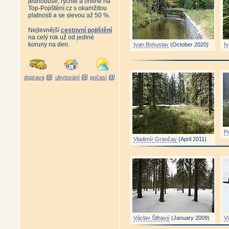
jednoduše, rychle a online na
Top-Pojištění.cz s okamžitou
platností a se slevou až 50 %.
Nejlevnější
cestovní pojištění
na celý rok už od jediné
koruny na den.
Ivan Bohuslav
(October 2020)
I
doprava
ubytování
počasí
P
Vladimír Grančay
(April 2011)
Václav Šilhavý
(January 2009)
V