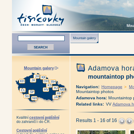
Mountain galery
Adamova ho
Mountain galery
mountaintop ph
JH
KK
JK
KH
OH
RH
KS
Navigation:
Homepage
>
Mo
HJ
HV
MB
ČL
Mountaintop photos
ŠP
HH
ŠU
JA
Adamova hora:
Mountaintop 
NH
Related links:
VV
Adamova ho
Kvalitní
cestovní pojištění
Results 1 - 16 of 16
do zahraničí i do ČR.
Cestovní pojištění