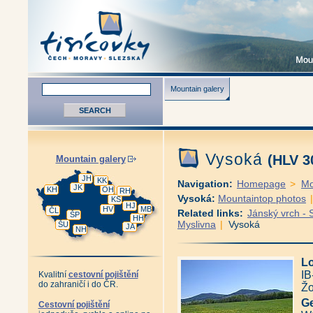
Mountain galery
Vysoká
(HLV 3
Mountain galery
JH
KK
Navigation:
Homepage
>
Mo
JK
KH
OH
RH
Vysoká:
Mountaintop photos
KS
HJ
HV
MB
ČL
Related links:
Jánský vrch - 
ŠP
HH
Myslivna
|
Vysoká
ŠU
JA
NH
Lo
IB
Kvalitní
cestovní pojištění
do zahraničí i do ČR.
Žo
Ge
Cestovní pojištění