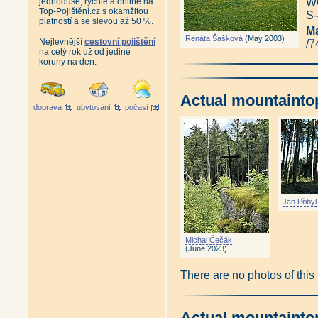
jednoduše, rychle a online na
WG
Top-Pojištění.cz s okamžitou
S-
platností a se slevou až 50 %.
M
Renáta Šašková
(May 2003)
Nejlevnější
cestovní pojištění
/
7
na celý rok už od jediné
koruny na den.
Actual mountainto
doprava
ubytování
počasí
Jan Přibyl
Michal Čečák
(June 2023)
There are no photos of this
Actual mountainto