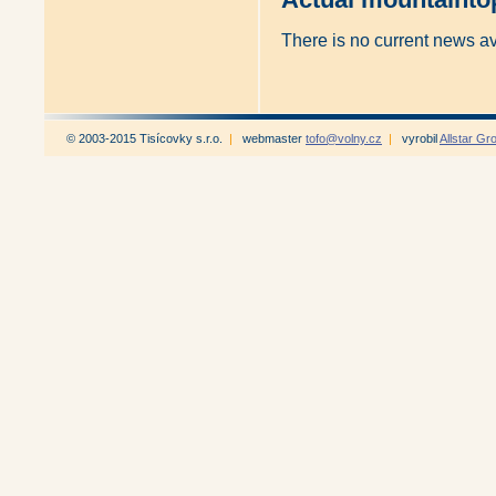
There is no current news a
© 2003-2015 Tisícovky s.r.o.
|
webmaster
tofo@volny.cz
|
vyrobil
Allstar Gr