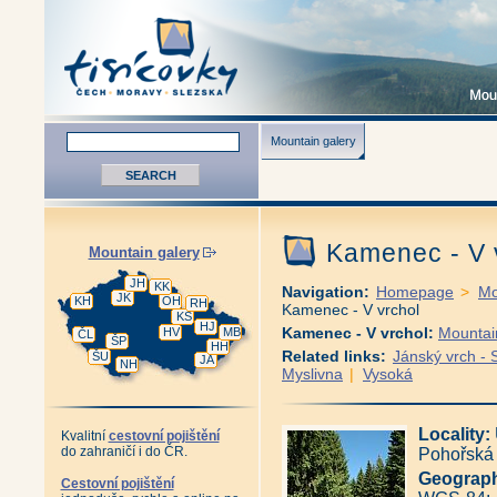
Mountain galery
Kamenec - V 
Mountain galery
JH
KK
Navigation:
Homepage
>
Mo
JK
KH
OH
RH
Kamenec - V vrchol
KS
HJ
Kamenec - V vrchol:
Mountai
HV
MB
ČL
ŠP
HH
Related links:
Jánský vrch - 
ŠU
JA
NH
Myslivna
|
Vysoká
Locality:
Kvalitní
cestovní pojištění
do zahraničí i do ČR.
Pohořská h
Geograph
Cestovní pojištění