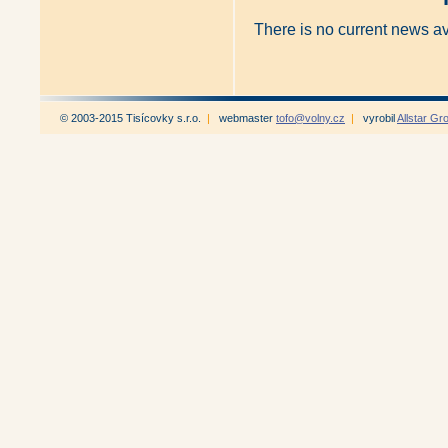
There is no current news a
© 2003-2015 Tisícovky s.r.o.
|
webmaster
tofo@volny.cz
|
vyrobil
Allstar Gr