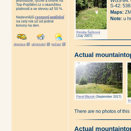
WGS-84: 4
jednoduše, rychle a online na
Top-Pojištění.cz s okamžitou
S-42: 53
platností a se slevou až 50 %.
Maps:
ZM 
Nejlevnější
cestovní pojištění
Note:
u hr
na celý rok už od jediné
koruny na den.
Renáta Šašková
(July 2007)
doprava
ubytování
počasí
Actual mountainto
Pavel Blazek
(September 2017)
I
There are no photos of this
Actual mountainto