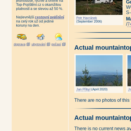
jednoduše, rychle a online na
Ge
Top-Pojištění.cz s okamžitou
WG
platností a se slevou až 50 %.
S-
Nejlevnější
cestovní pojištění
Petr Havránek
M
na celý rok už od jediné
(September 2006)
/
7
koruny na den.
doprava
ubytování
počasí
Actual mountainto
Jan Přibyl
(April 2020)
Ja
There are no photos of this
Actual mountainto
There is no current news a