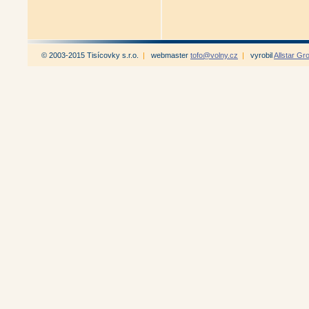
© 2003-2015 Tisícovky s.r.o.
|
webmaster
tofo@volny.cz
|
vyrobil
Allstar Gr