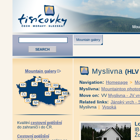
Mountain galery
Myslivna
(HLV
Mountain galery
JH
KK
Navigation:
Homepage
>
Mo
JK
KH
OH
RH
Myslivna:
Mountaintop photo
KS
HJ
HV
MB
ČL
Move on:
VV
Myslivna - JV vr
ŠP
HH
ŠU
JA
Related links:
Jánský vrch - 
NH
Myslivna
|
Vysoká
Kvalitní
cestovní pojištění
Lo
do zahraničí i do ČR.
IB
Žo
Cestovní pojištění