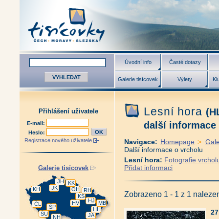
Úvodní info
Časté dotazy
Galerie tisícovek
Výlety
Kl
Lesní hora
(H
Přihlášení uživatele
další informace
E-mail:
Heslo:
Registrace nového uživatele
Navigace:
Homepage
>
Gale
Další informace o vrcholu
Lesní hora:
Fotografie vrchol
Přidat informaci
Galerie tisícovek
JH
KK
JK
KH
OH
RH
Zobrazeno 1 - 1 z 1 nalez
KS
HJ
HV
MB
ČL
ŠP
HH
27
ŠU
JA
NH