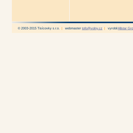
© 2003-2015 Tisícovky s.r.o.
|
webmaster
tofo@volny.cz
|
vyrobil
Allstar Gr