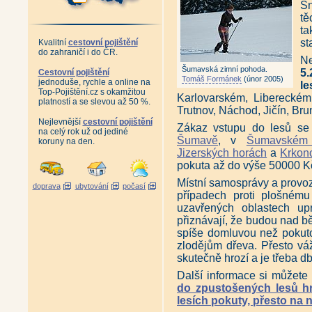
S
tě
ta
st
Kvalitní
cestovní pojištění
do zahraničí i do ČR.
N
Šumavská zimní pohoda.
5.
Cestovní pojištění
Tomáš Formánek
(únor 2005)
jednoduše, rychle a online na
le
Top-Pojištění.cz s okamžitou
Karlovarském, Libereckém
platností a se slevou až 50 %.
Trutnov, Náchod, Jičín, Bru
Nejlevnější
cestovní pojištění
Zákaz vstupu do lesů se 
na celý rok už od jediné
Šumavě
, v
Šumavském 
koruny na den.
Jizerských horách
a
Krkon
pokuta až do výše 50000 K
Místní samosprávy a provoz
doprava
ubytování
počasí
případech proti plošném
uzavřených oblastech upr
přiznávají, že budou nad běž
spíše domluvou než pokuto
zlodějům dřeva. Přesto v
skutečně hrozí a je třeba d
Další informace si můžete
do zpustošených lesů hr
lesích pokuty, přesto na n