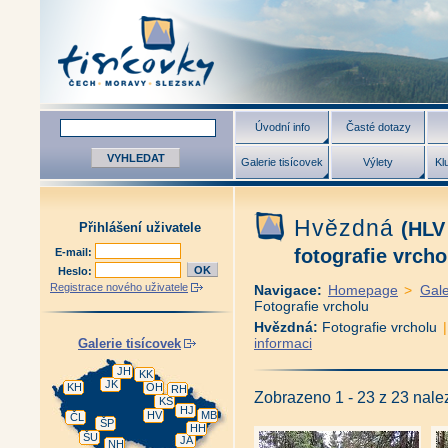
Úvodní info
Časté dotazy
Galerie tisícovek
Výlety
Kl
Hvězdná
(HLV
Přihlášení uživatele
fotografie vrcho
E-mail:
Heslo:
Registrace nového uživatele
Navigace:
Homepage
>
Gale
Fotografie vrcholu
Hvězdná:
Fotografie vrcholu
informaci
Galerie tisícovek
JH
KK
JK
KH
OH
RH
Zobrazeno 1 - 23 z 23 nal
KS
HJ
HV
MB
ČL
ŠP
HH
ŠU
JA
NH