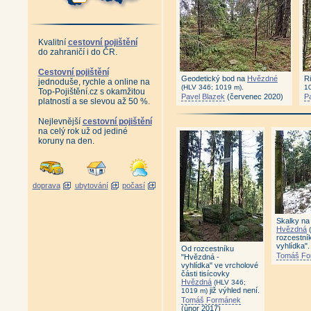
Kvalitní
cestovní pojištění
do zahraničí i do ČR.
Cestovní pojištění
Geodetický bod na
Hvězdné
R
jednoduše, rychle a online na
.
(HLV 346; 1019 m)
1
Top-Pojištění.cz s okamžitou
Pavel Blazek
(červenec 2020)
P
platností a se slevou až 50 %.
Nejlevnější
cestovní pojištění
na celý rok už od jediné
koruny na den.
doprava
ubytování
počasí
Skalky na 
Hvězdná
(
rozcestní
vyhlídka".
Od rozcestníku
Tomáš Fo
"Hvězdná -
vyhlídka" ve vrcholové
části tisícovky
Hvězdná
(HLV 346;
již výhled není.
1019 m)
Tomáš Formánek
(únor 2017)