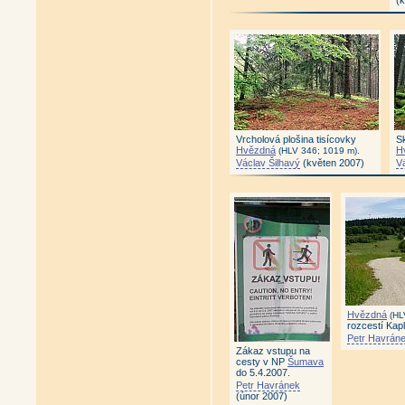
(
Vrcholová plošina tisícovky
Sk
Hvězdná
.
H
(HLV 346; 1019 m)
Václav Šilhavý
(květen 2007)
V
Hvězdná
(HL
rozcestí Kapl
Petr Havrán
Zákaz vstupu na
cesty v NP
Šumava
do 5.4.2007.
Petr Havránek
(únor 2007)