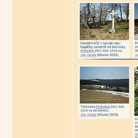
Pamětní kříž v bývalé obci
P
Kapličky severně od tisícovky
(
Hvězdná
.
ob
(HLV 346; 1019 m)
Jan Janda
(březen 2010)
J
Tisícovka
Hvězdná
(HLV 346;
od severu.
1019 m)
Jan Janda
(březen 2010)
G
vr
t
(
V