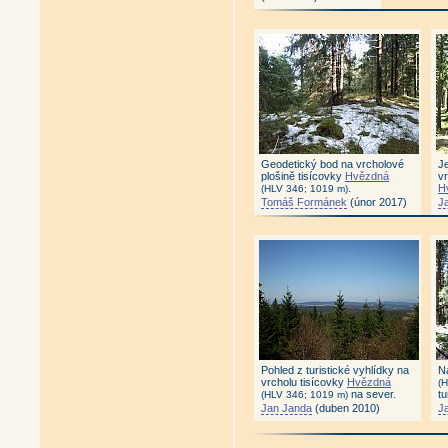
Geodetický bod na vrcholové
J
plošině tisícovky
Hvězdná
vr
.
H
(HLV 346; 1019 m)
Tomáš Formánek
(únor 2017)
J
Pohled z turistické vyhlídky na
N
vrcholu tisícovky
Hvězdná
(
na sever.
tu
(HLV 346; 1019 m)
Jan Janda
(duben 2010)
J