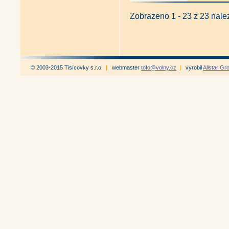
Zobrazeno 1 - 23 z 23 nal
© 2003-2015 Tisícovky s.r.o.
|
webmaster
tofo@volny.cz
|
vyrobil
Allstar Gr