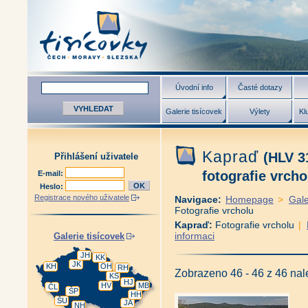
Úvodní info
Časté dotazy
Galerie tisícovek
Výlety
Kl
Kapraď
(HLV 3
Přihlášení uživatele
fotografie vrcho
E-mail:
Heslo:
Registrace nového uživatele
Navigace:
Homepage
>
Gale
Fotografie vrcholu
Kapraď:
Fotografie vrcholu
|
informaci
Galerie tisícovek
JH
KK
JK
KH
OH
RH
Zobrazeno 46 - 46 z 46 na
KS
HJ
HV
MB
ČL
ŠP
HH
ŠU
JA
NH