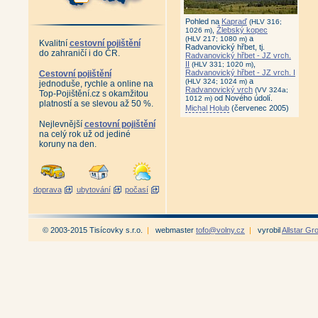
Pohled na
Kapraď
(HLV 316;
,
Žlebský kopec
1026 m)
a
(HLV 217; 1080 m)
Kvalitní
cestovní pojištění
Radvanovický hřbet, tj.
do zahraničí i do ČR.
Radvanovický hřbet - JZ vrch.
II
,
(HLV 331; 1020 m)
Radvanovický hřbet - JZ vrch. I
Cestovní pojištění
a
(HLV 324; 1024 m)
jednoduše, rychle a online na
Radvanovický vrch
(VV 324a;
Top-Pojištění.cz s okamžitou
od Nového údolí.
1012 m)
platností a se slevou až 50 %.
Michal Holub
(červenec 2005)
Nejlevnější
cestovní pojištění
na celý rok už od jediné
koruny na den.
doprava
ubytování
počasí
© 2003-2015 Tisícovky s.r.o.
|
webmaster
tofo@volny.cz
|
vyrobil
Allstar Gr