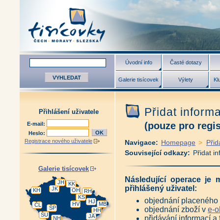
Úvodní info
Časté dotazy
Galerie tisícovek
Výlety
Kl
Přidat informa
Přihlášení uživatele
(pouze pro regis
E-mail:
Heslo:
Registrace nového uživatele
Navigace:
Homepage
>
Přida
Související odkazy:
Přidat i
Galerie tisícovek
Následující operace je 
JH
KK
přihlášený uživatel:
JK
KH
OH
RH
KS
objednání placeného 
HJ
HV
MB
ČL
ŠP
objednání zboží v
e-
HH
ŠU
JA
přidávání informací a 
NH