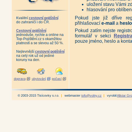
uložení stavu Vámi zd
hlasování pro oblíben
Pokud jste již dříve re
Kvalitní
cestovní pojištění
do zahraničí i do ČR.
přihlašovací
e-mail
a
hesl
Pokud zatím nejste registr
Cestovní pojištění
jednoduše, rychle a online na
formulář v sekci
Registr
Top-Pojištění.cz s okamžitou
pouze jméno, heslo a kontak
platností a se slevou až 50 %.
Nejlevnější
cestovní pojištění
na celý rok už od jediné
koruny na den.
doprava
ubytování
počasí
© 2003-2015 Tisícovky s.r.o.
|
webmaster
tofo@volny.cz
|
vyrobil
Allstar Gr