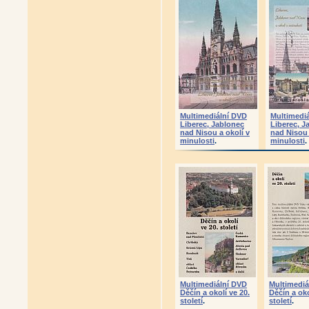
Multimediální DVD
Multimedi
Liberec, Jablonec
Liberec, J
nad Nisou a okolí v
nad Nisou 
minulosti
.
minulosti
.
Multimediální DVD
Multimediá
Děčín a okolí ve 20.
Děčín a oko
století
.
století
.