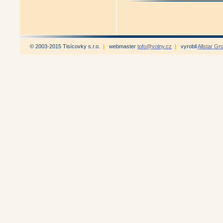
© 2003-2015 Tisícovky s.r.o.
|
webmaster
tofo@volny.cz
|
vyrobil
Allstar Gr