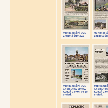
Multimediální DVD
Multimediá
Zmizelá Šumava
.
Zmizelá Š
Multimediální DVD
Multimediá
Chomutov, Jirkov,
Chomutov, 
Kadaň a okolí ve 20.
Kadaň a oko
století
.
století
.