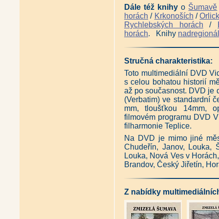
DVD Krkonošské koledy se zp
Dále též knihy
o
Šumavě
horách
/
Krkonoších
/
Orlic
Rychlebských horách
/
horách
. Knihy
nadregionál
Stručná charakteristika:
Toto multimediální DVD Vi
s celou bohatou historií mě
až po současnost. DVD je
(Verbatim) ve standardní
mm, tloušťkou 14mm, o
filmovém programu DVD Vi
filharmonie Teplice.
Na DVD je mimo jiné město
Chudeřín, Janov, Louka, Š
Louka, Nová Ves v Horách, F
Brandov, Český Jiřetín, Hor
Z nabídky multimediálníc