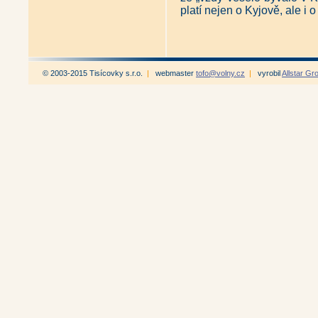
platí nejen o Kyjově, ale i
© 2003-2015 Tisícovky s.r.o.
|
webmaster
tofo@volny.cz
|
vyrobil
Allstar Gr