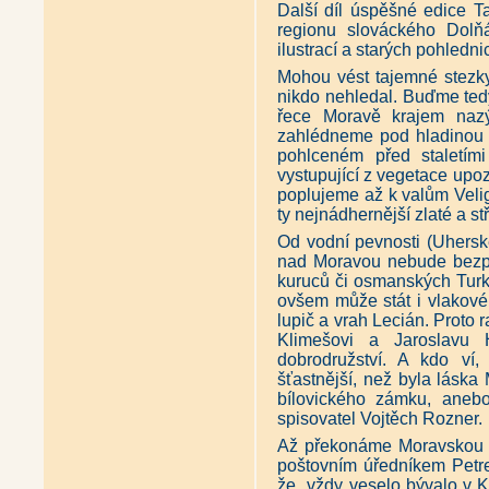
Další díl úspěšné edice T
regionu slováckého Dolň
ilustrací a starých pohlednic
Mohou vést tajemné stezky 
nikdo nehledal. Buďme tedy
řece Moravě krajem naz
zahlédneme pod hladinou ř
pohlceném před staletím
vystupující z vegetace upo
poplujeme až k valům Veli
ty nejnádhernější zlaté a st
Od vodní pevnosti (Uherské
nad Moravou nebude bezpe
kuruců či osmanských Turk
ovšem může stát i vlakové
lupič a vrah Lecián. Proto 
Klimešovi a Jaroslavu H
dobrodružství. A kdo ví
šťastnější, než byla lásk
bílovického zámku, anebo
spisovatel Vojtěch Rozner.
Až překonáme Moravskou S
poštovním úředníkem Petr
že „vždy veselo bývalo v 