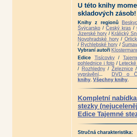
U této knihy mome
skladových zásob!
Knihy z regionů
Besky
Švýcarsko
/
Český kras
/
Jizerské hory
/
Králický Sn
Novohradské hory
/
Orlic
/
Rychlebské hory
/
Šuma
Vybraní autoři
Klosterman
Edice
Tisícovky
/
Tajem
pohlednice i foto
/
Letecké 
/
Rozhledny
/
Železnice
vyprávění
...
DVD o 
knihy
.
Všechny knihy
.
Kompletní nabídka 
stezky (nejuceleněj
Edice Tajemné stez
Stručná charakteristika: