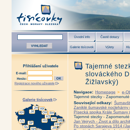
Úvodní info
Časté dotazy
Galerie tisícovek
Výlety
Kl
Tajemné stez
Přihlášení uživatele
slováckého Do
E-mail:
Heslo:
Žižlavský)
Registrace nového uživatele
Navigace:
Homepage
>
e-O
Tajemné stezky - Zapomenuté p
Galerie tisícovek
Související odkazy:
Šumavští
Zaniklé šumavské noclehárny (
JH
KK
JK
Písecká spojka Krále Šumavy 
KH
OH
RH
Tajemné stezky - Zapomenuté p
KS
HJ
HV
MB
Jan Vejrych - Život a dílo arc
ČL
ŠP
HH
Po stopách Sarajeva 1914 (Jan
ŠU
JA
NH