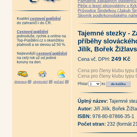
Památník zapadlých vlastenců 
Péče o lesní ekosystémy v Kr
Průvodce Šindelkou (Jakub Ši
Slovník podkrkonošského náře
Kvalitní
cestovní pojištění
do zahraničí i do ČR.
Tajemné stezky - 
Cestovní pojištění
jednoduše, rychle a online na
příběhy slováckého
Top-Pojištění.cz s okamžitou
platností a se slevou až 50 %.
Jilík, Bořek Žižlav
Nejlevnější
cestovní pojištění
na celý rok už od jediné
249 Kč
Cena vč. DPH:
koruny na den.
Cena pro členy klubu typu 
Cena pro členy klubu typu 
doprava
ubytování
počasí
Přidat
ks
Úplný název:
Tajemné ste
Autor:
Jiří Jilík, Bořek Žižl
ISBN:
978-80-87866-35-1
Počet stran:
232 (formát 