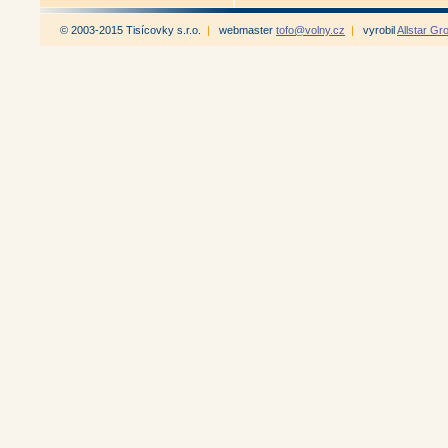
© 2003-2015 Tisícovky s.r.o.
|
webmaster
tofo@volny.cz
|
vyrobil
Allstar Gr