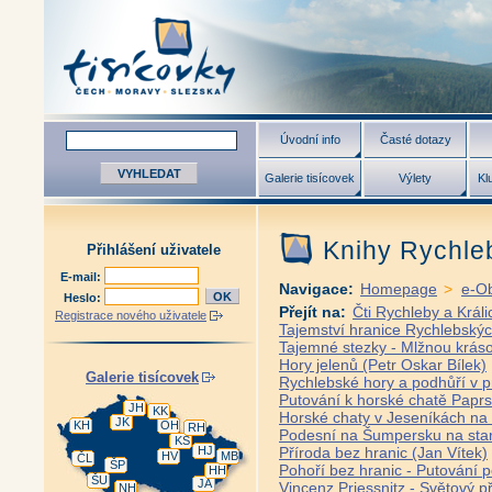
Úvodní info
Časté dotazy
Galerie tisícovek
Výlety
Kl
Knihy Rychle
Přihlášení uživatele
E-mail:
Navigace:
Homepage
>
e-O
Heslo:
Přejít na:
Čti Rychleby a Králi
Registrace nového uživatele
Tajemství hranice Rychlebský
Tajemné stezky - Mlžnou krás
Hory jelenů (Petr Oskar Bílek)
Galerie tisícovek
Rychlebské hory a podhůří v p
Putování k horské chatě Paprs
JH
KK
Horské chaty v Jeseníkách na 
JK
KH
OH
RH
Podesní na Šumpersku na star
KS
HJ
Příroda bez hranic (Jan Vítek)
HV
MB
ČL
ŠP
Pohoří bez hranic - Putování 
HH
ŠU
JA
Vincenz Priessnitz - Světový př
NH