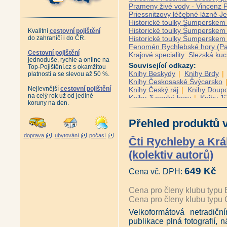
Prameny živé vody - Vincenz P
Priessnitzovy léčebné lázně J
Historické toulky Šumperskem 
Historické toulky Šumperskem 
Kvalitní
cestovní pojištění
do zahraničí i do ČR.
Historické toulky Šumperskem 
Fenomén Rychlebské hory (P
Cestovní pojištění
Krajové speciality: Slezská ku
jednoduše, rychle a online na
Související odkazy:
Top-Pojištění.cz s okamžitou
Knihy Beskydy
|
Knihy Brdy
platností a se slevou až 50 %.
Knihy Českosaské Švýcarsko
Nejlevnější
cestovní pojištění
Knihy Český ráj
|
Knihy Doup
na celý rok už od jediné
Knihy Jizerské hory
|
Knihy Ji
koruny na den.
Knihy Králický Sněžník
|
Knih
Knihy Lužické hory
|
Knihy No
Přehled produktů v
Knihy Plzeňsko
|
Knihy Posáz
Knihy Slavkovský les
|
Knihy
doprava
ubytování
počasí
Nadregionální publikace
|
Zah
Čti Rychleby a Krá
Edice Tajemné stezky
|
Edice
(kolektiv autorů)
Edice Neznámé Čechy
|
Edic
Edice Řeky a vodní plochy
|
E
649 Kč
Edice Železnice
|
Edice Podze
Cena vč. DPH:
Edice Pověsti a pohádky
|
Edi
Autor Karel Klostermann
|
Aut
Cena pro členy klubu typu 
Cena pro členy klubu typu 
Velkoformátová netradič
publikace plná fotografií, n