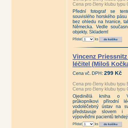
Cena pro členy klubu typu 
Přední fotograf se ten
souvislého horského pásu
bez ohledu na hranice, t
Německa. Vedle současné 
objekty. Skladem!
Přidat
ks
Vincenz Priessnitz
léčitel (Miloš Kočk
299 Kč
Cena vč. DPH:
Cena pro členy klubu typu 
Cena pro členy klubu typu 
Ojedinělá kniha o Vin
průkopníkovi přírodní lé
vodoléčebný ústav na sv
představuje slovem i 
výpověďmi pacientů tehdejš
Přidat
ks