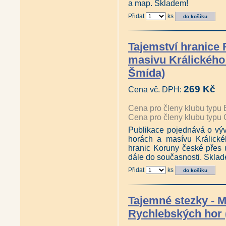
a map. Skladem!
Přidat
ks
Tajemství hranice
masivu Králického
Šmída)
269 Kč
Cena vč. DPH:
Cena pro členy klubu typu 
Cena pro členy klubu typu 
Publikace pojednává o výv
horách a masívu Králick
hranic Koruny české přes ú
dále do současnosti. Skla
Přidat
ks
Tajemné stezky - 
Rychlebských hor 