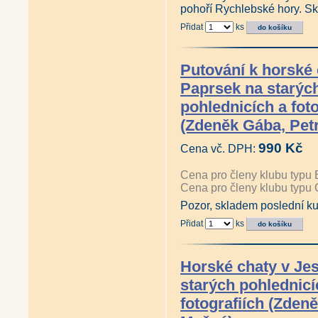
pohoří Rychlebské hory. S
Přidat
ks
Putování k horské
Paprsek na starýc
pohlednicích a foto
(Zdeněk Gába, Pet
990 Kč
Cena vč. DPH:
Cena pro členy klubu typu 
Cena pro členy klubu typu 
Pozor, skladem poslední ku
Přidat
ks
Horské chaty v Je
starých pohlednicí
fotografiích (Zden