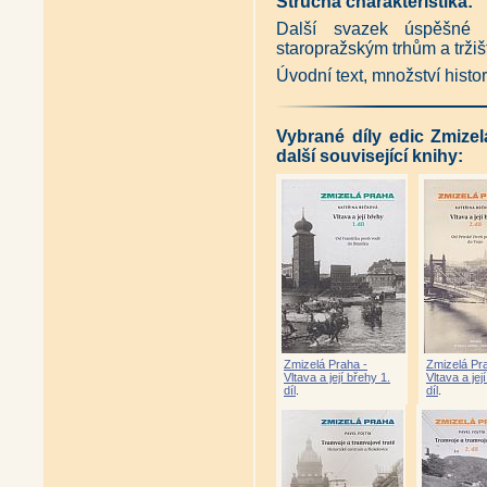
Stručná charakteristika:
Další svazek úspěšné 
staropražským trhům a tržiš
Úvodní text, množství histori
Vybrané díly edic Zmize
další související knihy:
Zmizelá Praha -
Zmizelá Pr
Vltava a její břehy 1.
Vltava a jej
díl
.
díl
.