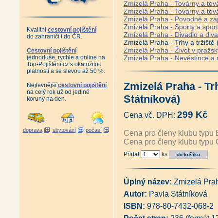
Zmizelá Praha - Továrny a tová
Zmizelá Praha - Továrny a tová
Zmizelá Praha - Povodně a záp
Zmizelá Praha - Sporty a spor
Kvalitní
cestovní pojištění
Zmizelá Praha - Divadlo a div
do zahraničí i do ČR.
Zmizelá Praha - Trhy a tržiště
Zmizelá Praha - Život v pražs
Cestovní pojištění
jednoduše, rychle a online na
Zmizelá Praha - Nevěstince a
Top-Pojištění.cz s okamžitou
platností a se slevou až 50 %.
Zmizelá Praha - Trh
Nejlevnější
cestovní pojištění
na celý rok už od jediné
Státníková)
koruny na den.
299 Kč
Cena vč. DPH:
doprava
ubytování
počasí
Cena pro členy klubu typu 
Cena pro členy klubu typu 
Přidat
ks
Úplný název:
Zmizelá Praha
Autor:
Pavla Státníková
ISBN:
978-80-7432-068-2