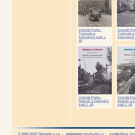
Zmizelá Praha -
Zmizelá Pra
Tramvaje a
Tramvaje a
tramvajové tratě 1.
tramvajové t
díl
.
Zmizelá Praha -
Zmizelá Pra
Nádraží a železniční
Nádraží a ž
tratě 1. díl
.
tratě 2. díl
.
© 2003-2015 Tisícovky s.r.o.
|
webmaster
tofo@volny.cz
|
vyrobil
Allstar Gr