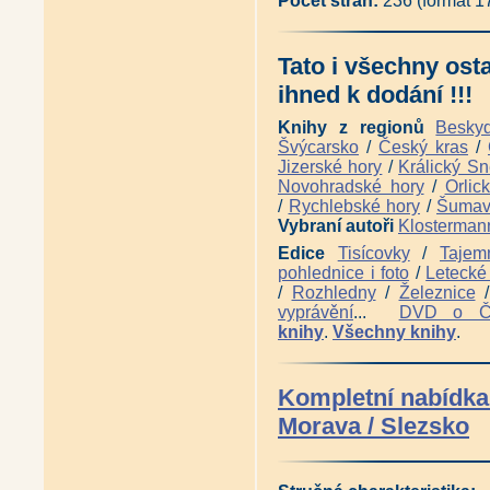
Počet stran:
236 (formát 
Tato i všechny ost
ihned k dodání !!!
Knihy z regionů
Besky
Švýcarsko
/
Český kras
/
Jizerské hory
/
Králický Sn
Novohradské hory
/
Orlic
/
Rychlebské hory
/
Šuma
Vybraní autoři
Klosterman
Edice
Tisícovky
/
Tajem
pohlednice i foto
/
Letecké 
/
Rozhledny
/
Železnice
vyprávění
...
DVD o 
knihy
.
Všechny knihy
.
Kompletní nabídka 
Morava / Slezsko