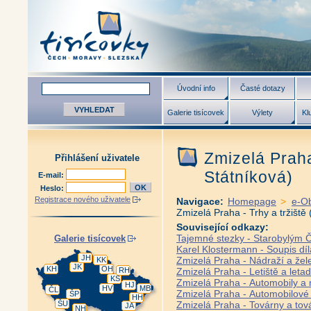
Úvodní info
Časté dotazy
Galerie tisícovek
Výlety
Kl
Zmizelá Praha
Přihlášení uživatele
Státníková)
E-mail:
Heslo:
Registrace nového uživatele
Navigace:
Homepage
>
e-O
Zmizelá Praha - Trhy a tržiště
Související odkazy:
Tajemné stezky - Starobylým
Galerie tisícovek
Karel Klostermann - Soupis dí
JH
Zmizelá Praha - Nádraží a želez
KK
JK
KH
OH
RH
Zmizelá Praha - Letiště a letad
KS
Zmizelá Praha - Automobily a 
HJ
HV
MB
ČL
Zmizelá Praha - Automobilové 
ŠP
HH
ŠU
Zmizelá Praha - Továrny a tová
JA
NH