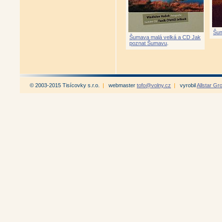
Šum
Šumava malá velká a CD Jak
poznat Šumavu
.
© 2003-2015 Tisícovky s.r.o.
|
webmaster
tofo@volny.cz
|
vyrobil
Allstar Gr