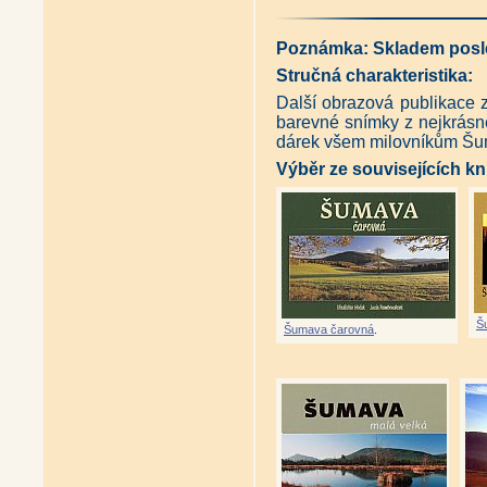
Poznámka: Skladem posl
Stručná charakteristika:
Další obrazová publikace 
barevné snímky z nejkrásn
dárek všem milovníkům Šu
Výběr ze souvisejících kn
Š
Šumava čarovná
.