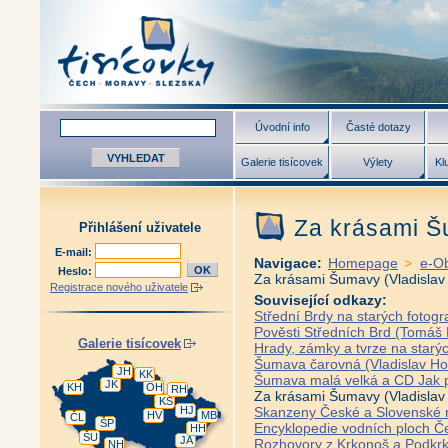
Úvodní info
Časté dotazy
Galerie tisícovek
Výlety
Kl
Za krásami Š
Přihlášení uživatele
E-mail:
Navigace:
Homepage
>
e-O
Heslo:
Za krásami Šumavy (Vladislav
Registrace nového uživatele
Související odkazy:
Střední Brdy na starých fotogr
Pověsti Středních Brd (Tomáš
Galerie tisícovek
Hrady, zámky a tvrze na starýc
Šumava čarovná (Vladislav H
JH
KK
Šumava malá velká a CD Jak p
JK
KH
OH
RH
Za krásami Šumavy (Vladislav
KS
HJ
Skanzeny České a Slovenské r
HV
MB
ČL
ŠP
Encyklopedie vodních ploch Če
HH
ŠU
JA
Rozhovory z Krkonoš a Podkrk
NH