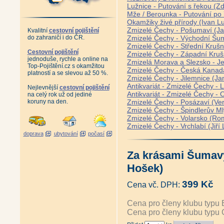
Lužnice - Putování s řekou (
Mže / Berounka - Putování po
Okamžiky živé přírody (Ivan L
Zmizelé Čechy - Pošumaví (Jan
Kvalitní
cestovní pojištění
do zahraničí i do ČR.
Zmizelé Čechy - Východní Šum
Zmizelé Čechy - Střední Krušn
Cestovní pojištění
Zmizelé Čechy - Západní Kruš
jednoduše, rychle a online na
Zmizelá Morava a Slezsko - J
Top-Pojištění.cz s okamžitou
Zmizelé Čechy - Česká Kanada
platností a se slevou až 50 %.
Zmizelé Čechy - Jilemnice (Ja
Antikvariát - Zmizelé Čechy -
Nejlevnější
cestovní pojištění
Antikvariát - Zmizelé Čechy - Or
na celý rok už od jediné
koruny na den.
Zmizelé Čechy - Posázaví (Ve
Zmizelé Čechy - Špindlerův Ml
Zmizelé Čechy - Volarsko (R
Zmizelé Čechy - Vrchlabí (Jiř
doprava
ubytování
počasí
Za krásami Šumavy
Hošek)
399 Kč
Cena vč. DPH:
Cena pro členy klubu typu 
Cena pro členy klubu typu 