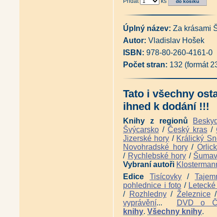
Přidat
ks
Úplný název:
Za krásami
Autor:
Vladislav Hošek
ISBN:
978-80-260-4161-0
Počet stran:
132 (formát 
Tato i všechny ost
ihned k dodání !!!
Knihy z regionů
Besky
Švýcarsko
/
Český kras
/
Jizerské hory
/
Králický Sn
Novohradské hory
/
Orlic
/
Rychlebské hory
/
Šuma
Vybraní autoři
Klosterman
Edice
Tisícovky
/
Tajem
pohlednice i foto
/
Letecké 
/
Rozhledny
/
Železnice
vyprávění
...
DVD o 
knihy
.
Všechny knihy
.