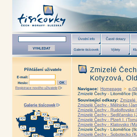
Úvodní info
Časté dotazy
Galerie tisícovek
Výlety
Kl
Zmizelé Čechy
Přihlášení uživatele
Kotyzová, Old
E-mail:
Heslo:
Registrace nového uživatele
Navigace:
Homepage
>
e-O
Zmizelé Čechy - Litoměřice (Il
Související odkazy:
Zmizelé 
Zmizelé Čechy - Mělnicko (Jan 
Galerie tisícovek
Zmizelé Čechy - Rudolfovsko (
JH
Zmizelé Čechy - Sedlčansko (J
KK
JK
KH
OH
RH
Zmizelé Čechy - Plzeň I. (To
KS
Zmizelé Čechy - Klatovsko (Mar
HJ
HV
MB
ČL
Zmizelé Čechy - Litoměřice (Il
ŠP
HH
ŠU
Zmizelé Čechy - Sobotecko (Ka
JA
NH