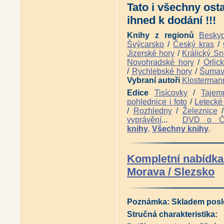
Tato i všechny ost
ihned k dodání !!!
Knihy z regionů
Besky
Švýcarsko
/
Český kras
/
Jizerské hory
/
Králický Sn
Novohradské hory
/
Orlic
/
Rychlebské hory
/
Šuma
Vybraní autoři
Klosterman
Edice
Tisícovky
/
Tajem
pohlednice i foto
/
Letecké 
/
Rozhledny
/
Železnice
vyprávění
...
DVD o 
knihy
.
Všechny knihy
.
Kompletní nabídka 
Morava / Slezsko
Poznámka:
Skladem posl
Stručná charakteristika: