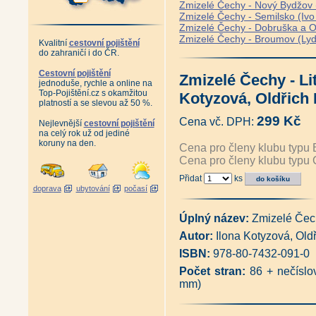
Zmizelé Čechy - Nový Bydžov 
Zmizelé Čechy - Semilsko (Ivo 
Zmizelé Čechy - Dobruška a O
Zmizelé Čechy - Broumov (Lyd
Kvalitní
cestovní pojištění
do zahraničí i do ČR.
Cestovní pojištění
Zmizelé Čechy - Li
jednoduše, rychle a online na
Top-Pojištění.cz s okamžitou
Kotyzová, Oldřich 
platností a se slevou až 50 %.
299 Kč
Cena vč. DPH:
Nejlevnější
cestovní pojištění
na celý rok už od jediné
koruny na den.
Cena pro členy klubu typu 
Cena pro členy klubu typu 
Přidat
ks
doprava
ubytování
počasí
Úplný název:
Zmizelé Čech
Autor:
Ilona Kotyzová, Old
ISBN:
978-80-7432-091-0
Počet stran:
86 + nečíslo
mm)