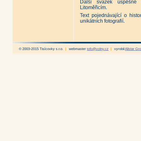
Další svazek úspěšné 
Litoměřicím.
Text pojednávající o histo
unikátních fotografií.
© 2003-2015 Tisícovky s.r.o.
|
webmaster
tofo@volny.cz
|
vyrobil
Allstar Gr