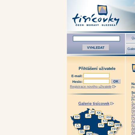
Úv
Galer
Přihlášení uživatele
E-mail:
Heslo:
Na
Registrace nového uživatele
Pr
So
Ži
Pr
Galerie tisícovek
Šu
Še
Ne
JH
KK
Zp
JK
KH
OH
RH
Pt
KS
At
HJ
HV
MB
Kr
ČL
ŠP
At
HH
ŠU
At
JA
NH