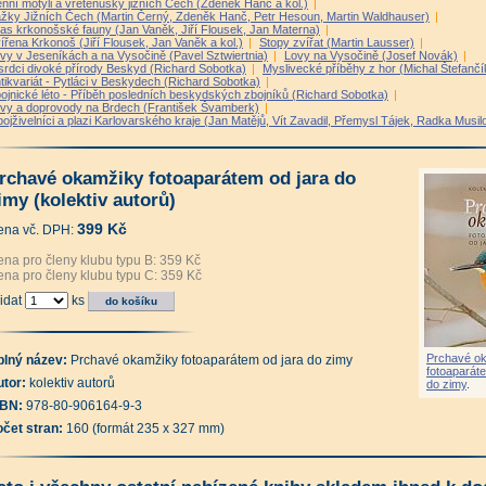
nní motýli a vřetenušky jižních Čech (Zdeněk Hanč a kol.)
|
žky Jižních Čech (Martin Černý, Zdeněk Hanč, Petr Hesoun, Martin Waldhauser)
|
las krkonošské fauny (Jan Vaněk, Jiří Flousek, Jan Materna)
|
ířena Krkonoš (Jiří Flousek, Jan Vaněk a kol.)
|
Stopy zvířat (Martin Lausser)
|
vy v Jeseníkách a na Vysočině (Pavel Sztwiertnia)
|
Lovy na Vysočině (Josef Novák)
|
srdci divoké přírody Beskyd (Richard Sobotka)
|
Myslivecké příběhy z hor (Michal Štefančí
tikvariát - Pytláci v Beskydech (Richard Sobotka)
|
ojnické léto - Příběh posledních beskydských zbojníků (Richard Sobotka)
|
vy a doprovody na Brdech (František Švamberk)
|
ojživelníci a plazi Karlovarského kraje (Jan Matějů, Vít Zavadil, Přemysl Tájek, Radka Musil
rchavé okamžiky fotoaparátem od jara do
imy (kolektiv autorů)
399 Kč
ena vč. DPH:
na pro členy klubu typu B: 359 Kč
na pro členy klubu typu C: 359 Kč
idat
ks
Prchavé o
plný název:
Prchavé okamžiky fotoaparátem od jara do zimy
fotoaparáte
tor:
kolektiv autorů
do zimy
.
SBN:
978-80-906164-9-3
očet stran:
160 (formát 235 x 327 mm)