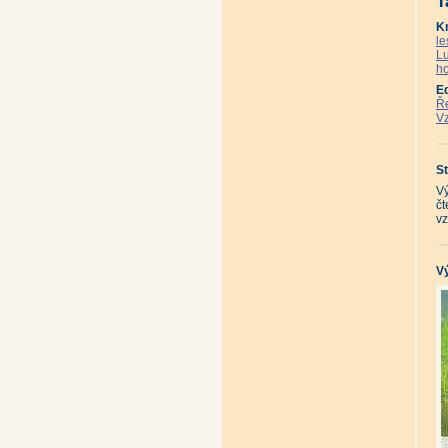
T
K
le
Lu
ho
E
Ře
Vz
St
Vý
čt
vz
Vý