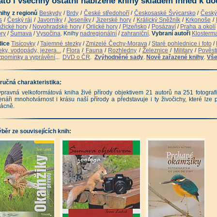
ato i všechny ostatní nabízené knihy skladem ihned k dod
nihy z regionů
Beskydy
/
Brdy
/
České středohoří
/
Českosaské Švýcarsko
/
Český
s
/
Český ráj
/
Javorníky
/
Jeseníky
/
Jizerské hory
/
Králický Sněžník
/
Krkonoše
/
žické hory
/
Novohradské hory
/
Orlické hory
/
Plzeňsko
/
Posázaví
/
Praha a okolí
ry
/
Šumava
/
Vysočina
. Knihy
nadregionální
/
zahraniční
.
Vybraní autoři
Klosterm
dice
Tisícovky
/
Tajemné stezky
/
Zmizelé Čechy-Morava
/
Staré pohlednice i foto
/
ky, vodopády, jezera...
/
Flora
/
Fauna
/
Rozhledny
/
Železnice
/
Military
/
Pověst
pomínky a vyprávění
...
DVD o ČR
.
Zvýhodněné sady
.
Nově zařazené knihy
.
Vše
ručná charakteristika:
pravná velkoformátová kniha živé přírody objektivem 21 autorů na 251 fotografií
enáři mnohotvárnost i krásu naší přírody a představuje i ty živočichy, které lze 
ácně.
běr ze souvisejících knih: