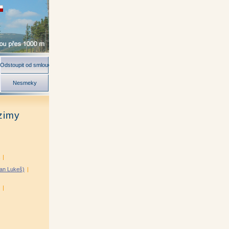
Odstoupit od smlouvy
Nesmeky
zimy
|
van Lukeš)
|
|