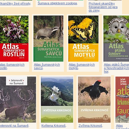
Šumava objektivem zoologa
.
Okamžiky živé přírody
.
Prchavé okamžiky
fotoaparátem od jara
do zimy
.
Atlas šumavských
Atlas šumavských
Atlas šumavských
Atlas ptáků Šuma
ostlin
.
savců
.
motýlů
.
a Novohradských
hor
.
Jelenovití na Šumavě
.
Květena Krkonoš
.
Zvířena Krkonoš
.
Atlas