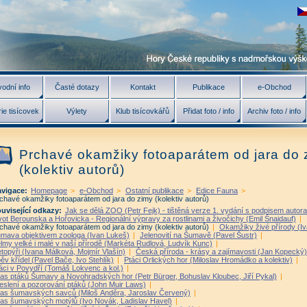
odní info
Časté dotazy
Kontakt
Publikace
e-Obchod
ie tisícovek
Výlety
Klub tisícovkářů
Přidat foto / info
Archiv foto / info
Prchavé okamžiky fotoaparátem od jara do 
(kolektiv autorů)
vigace:
Homepage
>
e-Obchod
>
Ostatní publikace
>
Edice Fauna
>
chavé okamžiky fotoaparátem od jara do zimy (kolektiv autorů)
uvisející odkazy:
Jak se dělá ZOO (Petr Fejk) - tištěná verze 1. vydání s podpisem autora
vot Berounska a Hořovicka - Regionální výpravy za rostlinami a živočichy (Emil Šnaidauf)
|
chavé okamžiky fotoaparátem od jara do zimy (kolektiv autorů)
|
Okamžiky živé přírody (I
mava objektivem zoologa (Ivan Lukeš)
|
Jelenovití na Šumavě (Pavel Šustr)
|
lmy velké i malé v naší přírodě (Markéta Rudlová, Ludvík Kunc)
|
topýři (Ivana Málková, Mojmír Vlašín)
|
Česká příroda - krásy a zajímavosti (Jan Kopecký)
ěv křídel (Pavel Bače, Ivo Stehlík)
|
Ptáci Orlických hor (Miloslav Hromádko a kolektiv)
|
áci v Povydří (Tomáš Lokvenc a kol.)
|
las ptáků Šumavy a Novohradských hor (Petr Bürger, Bohuslav Kloubec, Jiří Pykal)
|
eslení a pozorování ptáků (John Muir Laws)
|
las šumavských savců (Miloš Anděra, Jaroslav Červený)
|
las šumavských motýlů (Ivo Novák, Ladislav Havel)
|