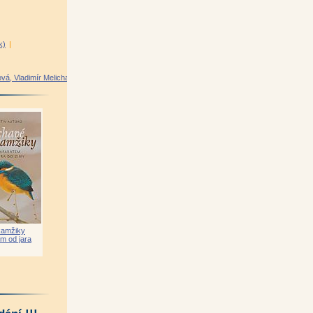
k)
|
ová, Vladimír Melichar)
kamžiky
m od jara