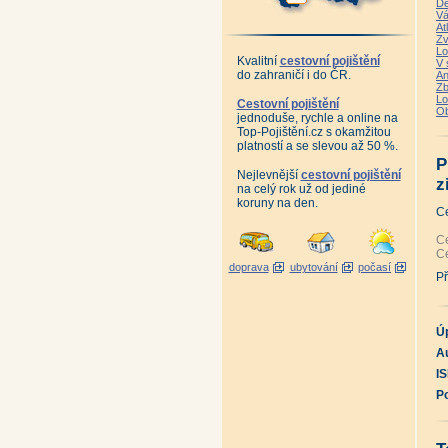
De
Vá
At
Zv
Lo
Kvalitní
cestovní pojištění
V 
do zahraničí i do ČR.
An
Zb
Lo
Cestovní pojištění
Ob
jednoduše, rychle a online na
Top-Pojištění.cz s okamžitou
platností a se slevou až 50 %.
P
Nejlevnější
cestovní pojištění
z
na celý rok už od jediné
koruny na den.
C
Ce
Ce
doprava
ubytování
počasí
Př
Ú
Au
I
P