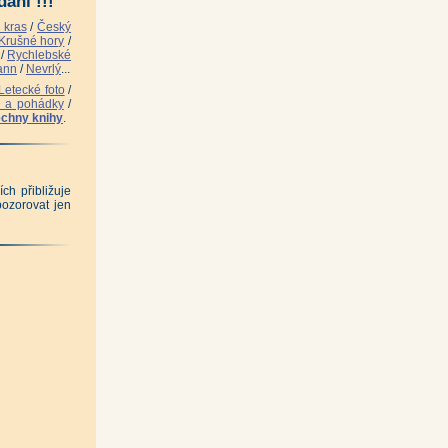
ání !!!
 kras
/
Český
Krušné hory
/
/
Rychlebské
ann
/
Nevrlý
...
Letecké foto
/
i a pohádky
/
chny knihy
.
ch přibližuje
pozorovat jen