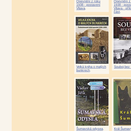
Opevnění z roku
Opevnění z
1938 - postavení
1938 - post
Vltava
.
Vltava - pří
část
.
Velká kniha o malých
Souboj bez 
bunkrech
.
Šumavská odysea
.
Král Šumav