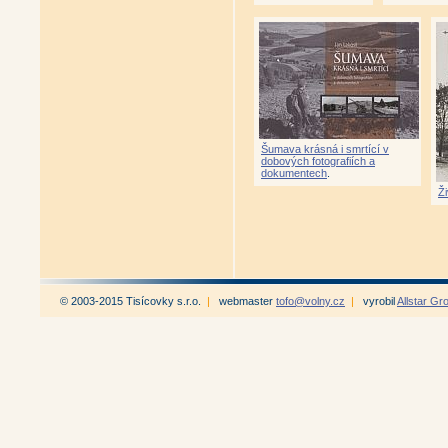
Šumava krásná i smrtící v
dobových fotografiích a
dokumentech
.
Ž
© 2003-2015 Tisícovky s.r.o.
|
webmaster
tofo@volny.cz
|
vyrobil
Allstar Gr