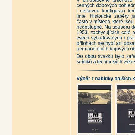
Tajemství šumavského podzem
cenných dobových pohlednic
Zakázaná archeologie na Šum
i celkovou konfiguraci ter
Keltové na Šumavě (Miloslav S
linie. Historické záběry
Král Šumavy (David Jan Žák, R
Návrat Krále Šumavy (David J
často v místech, které jsou
Písecká spojka Krále Šumavy 
nedostupné. Na souboru de
Kámen - Svědectví hlavního ak
1953, zachycujících celé p
Falešné hranice - Akce Kámen
všech vybudovaných i plá
Kronika šumavských hvozdů (J
přílohách nechybí ani obs
Rozvadov 1621 - Výzkum bojišt
permanentních bojových ob
Horní města Krušných hor - Úst
Horní města Krušných hor - Kar
Do obou svazků bylo zařaz
Moravský kras v ponorné řece 
snímků a technických výkre
Podzemní Praha (Václav Cílek,
Podzemní Čechy (Václav Cílek,
Podzemní památky středních Če
Výběr z nabídky dalších k
Antikvariát - Tajemství podze