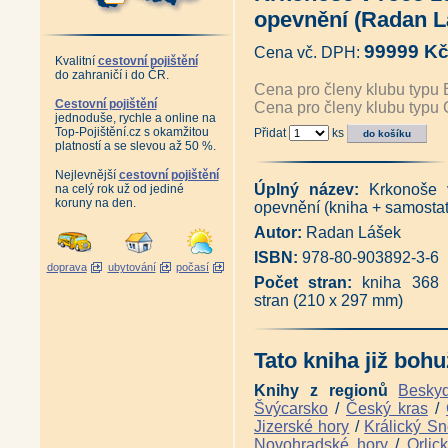
Mezi orlem a lvem - Domažlick
opevnění (Radan L
Pozor, hranice! Průvodce histo
bavorského pohraničí okresu D
99999 K
Cena vč. DPH:
Hrobům v dáli - Otisk 1. svět
Kvalitní
cestovní pojištění
Hrobům v dáli - Otisk 1. světo
do zahraničí i do ČR.
Hrobům v dáli - Otisk 1. svět
Cena pro členy klubu typu 
Hrobům v dáli - Otisk 1. svět
Cestovní pojištění
Cena pro členy klubu typu
jednoduše, rychle a online na
Antikvariát - Zmizelá Praha - 
Top-Pojištění.cz s okamžitou
Přidat
ks
Zmizelá Praha - Vojsko a voje
platností a se slevou až 50 %.
Prahou pod pancířem povstalc
Prahou pod pancířem vlasovců
Nejlevnější
cestovní pojištění
Pozor, ještě není vyhráno... (
Úplný název:
Krkonoše
na celý rok už od jediné
Záhady brdských lesů (Milan 
koruny na den.
opevnění (kniha + samostat
Antikvariát - Tábor Vojna ve s
Zabráno pro SS - Zřízení výcv
Autor:
Radan Lášek
Souboj bez vítěze (Jan Lakos
ISBN:
978-80-903892-3-6
Utajená obrana železné opony
doprava
ubytování
počasí
1964 (Martin Dubánek, Jan Lak
Počet stran:
kniha 368 
Velká kniha o malých bunkrec
stran (210 x 297 mm)
Československé opevnění 1938 
Sudety krásné i bouřící (Jan La
Pohraniční pevnosti - Pardubic
Tato kniha již bohu
Pohraniční pevnosti - Královéh
Nové putování po českoslove
Knihy z regionů
Besky
1989 - Muzea a zajímavosti (M
Opevnění Jindřichohradecka z l
Švýcarsko
/
Český kras
/
Příprava obrany Jindřichohrade
Jizerské hory
/
Králický Sn
Šumava 1938 (Jan Lakosil)
|
Novohradské hory
/
Orlic