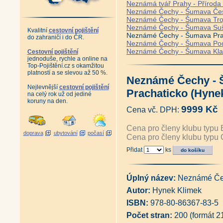
Neznámá tvář Prahy - Příroda a
Neznámé Čechy - Šumava Čes
Neznámé Čechy - Šumava Troj
Neznámé Čechy - Šumava Suši
Kvalitní
cestovní pojištění
Neznámé Čechy - Šumava Prac
do zahraničí i do ČR.
Neznámé Čechy - Šumava Pod
Neznámé Čechy - Šumava Klat
Cestovní pojištění
jednoduše, rychle a online na
Top-Pojištění.cz s okamžitou
platností a se slevou až 50 %.
Neznámé Čechy -
Nejlevnější
cestovní pojištění
Prachaticko (Hyne
na celý rok už od jediné
koruny na den.
9999 Kč
Cena vč. DPH:
Cena pro členy klubu typu 
doprava
ubytování
počasí
Cena pro členy klubu typu 
Přidat
ks
Úplný název:
Neznámé Čec
Autor:
Hynek Klimek
ISBN:
978-80-86367-83-5
Počet stran:
200 (formát 