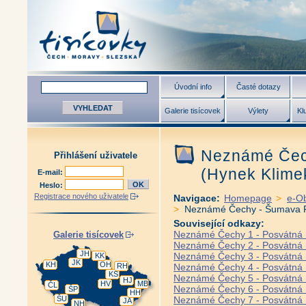
Úvodní info
Časté dotazy
Galerie tisícovek
Výlety
Kl
Neznámé Čec
Přihlášení uživatele
(Hynek Klime
E-mail:
Heslo:
Registrace nového uživatele
Navigace:
Homepage
>
e-O
>
Neznámé Čechy - Šumava Pr
Související odkazy:
Neznámé Čechy 1 - Posvátná m
Galerie tisícovek
Neznámé Čechy 2 - Posvátná mí
JH
Neznámé Čechy 3 - Posvátná 
KK
JK
KH
OH
RH
Neznámé Čechy 4 - Posvátná m
KS
Neznámé Čechy 5 - Posvátná 
HJ
HV
MB
ČL
Neznámé Čechy 6 - Posvátná m
ŠP
HH
ŠU
Neznámé Čechy 7 - Posvátná m
JA
NH