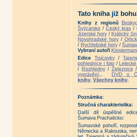
Tato kniha již bohu
Knihy z regionů
Besky
Švýcarsko
/
Český kras
/
Jizerské hory
/
Králický Sn
Novohradské hory
/
Orlic
/
Rychlebské hory
/
Šuma
Vybraní autoři
Klosterman
Edice
Tisícovky
/
Tajem
pohlednice i foto
/
Letecké 
/
Rozhledny
/
Železnice
vyprávění
...
DVD o 
knihy
.
Všechny knihy
.
Poznámka:
Stručná charakteristika:
Další díl úspěšné edic
Šumava Prachaticko:
Šumavské pohoří, rozprostí
Německa a Rakouska, není 
let. Tajemná a zádumčivá