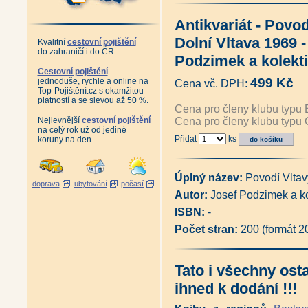
Stará kráska Josefova Huť (Mi
Výlety podél Berounky (Ivan Kl
Antikvariát - Povod
Fenomén soutoku - Příběh říčn
Řeka sedmi jmen - Od pramen
Dolní Vltava 1969 -
Kvalitní
cestovní pojištění
Vltava - obrazové putování ře
do zahraničí i do ČR.
Vltava v proudu času (Jan Kut
Podzimek a kolekti
Kudy plyne Vltava (Václav Cíl
Cestovní pojištění
Vltava + CD (Ivan Matějka)
|
499 Kč
jednoduše, rychle a online na
Cena vč. DPH:
Antikvariát - Povodí Vltavy - 
Top-Pojištění.cz s okamžitou
Antikvariát - Povodí Vltavy - 
platností a se slevou až 50 %.
Cena pro členy klubu typu 
Antikvariát - Sbohem, stará 
Nejlevnější
cestovní pojištění
Cena pro členy klubu typu 
Doberské lipanění (Karel Křiv
na celý rok už od jediné
Vltava, po dně staré řeky (Da
Přidat
ks
koruny na den.
Vyhlídky nad přítoky Vltavy - 
Antikvariát - Staletí mezi Vlt
Proti proudu řek a času - Stal
Vltava (Jan Vizner, Václav Šm
Úplný název:
Povodí Vltav
doprava
ubytování
počasí
Spoutaná řeka - Zrození orlick
Autor:
Josef Podzimek a ko
Vltavská kaskáda - Nový život 
Labské vyhlídky (Ivan Klich)
|
ISBN:
-
Vyhlídky nad přítoky Labe - Oh
Počet stran:
200 (formát 
Antikvariát - Zmizelá Vltava (
Vltava v zrcadle dobových poh
Z vodnických splavů jižních Č
Vorařská kronika Františka Vo
Tato i všechny ost
Zaniklé Podskalí - Vory a lod
ihned k dodání !!!
Antikvariát - Paroplavba v Čec
Zmizelá Praha - Vltava a její b