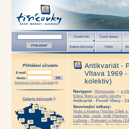
Úvodní info
Časté dotazy
Galerie tisícovek
Výlety
Kl
Antikvariát -
Přihlášení uživatele
Vltava 1969 
E-mail:
Heslo:
kolektiv)
Registrace nového uživatele
Navigace:
Homepage
>
e-O
Edice Řeky a vodní plochy
>
Galerie tisícovek
Antikvariát - Povodí Vltavy - 
Související odkazy:
JH
KK
JK
Voda a krajina (Václav Cílek a 
KH
OH
RH
naše léto, voda, lodě (Herbert 
KS
HJ
HV
MB
Lužnice - Putování s řekou (
ČL
ŠP
HH
Mže / Berounka - Putování po
ŠU
JA
NH