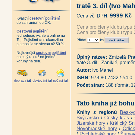
Zmizelé Čechy - Východní Šum
tratě 3. díl (Ivo Mah
Zmizelé Čechy - Střední Šuma
Zmizelé Čechy - Volarsko (R
9999 Kč
Cena vč. DPH:
Zmizelé Čechy - Sušice (Jana
Kvalitní
cestovní pojištění
Zmizelé Čechy - Klatovsko (Mar
do zahraničí i do ČR.
Zmizelé Čechy - Plzeň I. (To
Cena pro členy klubu typu 
Zmizelé Čechy - Západní Kruš
Cestovní pojištění
Cena pro členy klubu typu 
jednoduše, rychle a online na
Zmizelé Čechy - Střední Krušn
Top-Pojištění.cz s okamžitou
Přidat
ks
Zmizelé Čechy - Karlovy Vary 
platností a se slevou až 50 %.
Zmizelé Čechy - Kadaň (Petr 
Zmizelé Čechy - Žatec (Petr Hl
Nejlevnější
cestovní pojištění
Zmizelé Čechy - Litoměřice (Il
Úplný název:
Zmizelá Pra
na celý rok už od jediné
Zmizelé Čechy - Mělnicko (Jan 
koruny na den.
tratě 3. díl - Zaniklé, prom
Zmizelé Čechy - Mnichovo Hra
Zmizelé Čechy - Poděbrady (J
Autor:
Ivo Mahel
Zmizelé Čechy - Nový Bydžov 
ISBN:
978-80-7432-554-0
Antikvariát - Zmizelé Čechy -
doprava
ubytování
počasí
Zmizelé Čechy - Sobotecko (Ka
Počet stran:
188 (formát 
Zmizelé Čechy - Semilsko (Ivo 
Zmizelé Čechy - Hořice (Oldři
Zmizelé Čechy - Vrchlabí (Jiř
Tato kniha již bohu
Zmizelé Čechy - Jilemnice (Ja
Zmizelé Čechy - Špindlerův Ml
Knihy z regionů
Besky
Zmizelé Čechy - Broumov (Lyd
Švýcarsko
/
Český kras
/
Zmizelé Čechy - Dobruška a O
Zmizelé Čechy - Posázaví (Ve
Jizerské hory
/
Králický Sn
Antikvariát - Zmizelé Čechy - Or
Novohradské hory
/
Orlic
Zmizelá Morava - Telč a okol
/
Rychlebské hory
/
Šuma