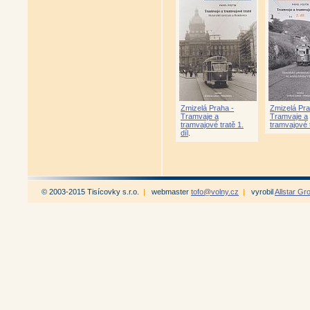
Zmizelá Praha -
Zmizelá Pra
Tramvaje a
Tramvaje a
tramvajové tratě 1.
tramvajové t
díl
.
© 2003-2015 Tisícovky s.r.o.
|
webmaster
tofo@volny.cz
|
vyrobil
Allstar Gr