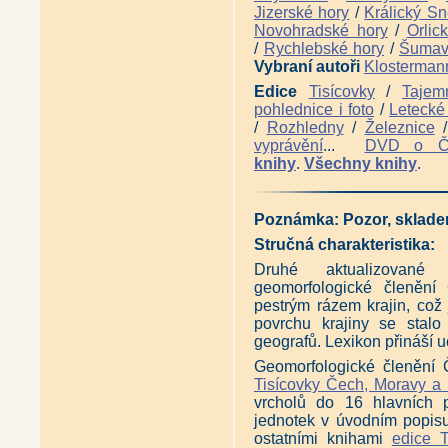
Jizerské hory
/
Králický Sn
Novohradské hory
/
Orlic
/
Rychlebské hory
/
Šuma
Vybraní autoři
Klosterman
Edice
Tisícovky
/
Tajem
pohlednice i foto
/
Letecké 
/
Rozhledny
/
Železnice
vyprávění
...
DVD o 
knihy
.
Všechny knihy
.
Poznámka:
Pozor, sklade
Stručná charakteristika:
Druhé aktualizované 
geomorfologické členění
pestrým rázem krajin, což
povrchu krajiny se stal
geografů. Lexikon přináší u
Geomorfologické členění Č
Tisícovky Čech, Moravy a
vrcholů do 16 hlavních p
jednotek v úvodním popisu 
ostatními knihami
edice T