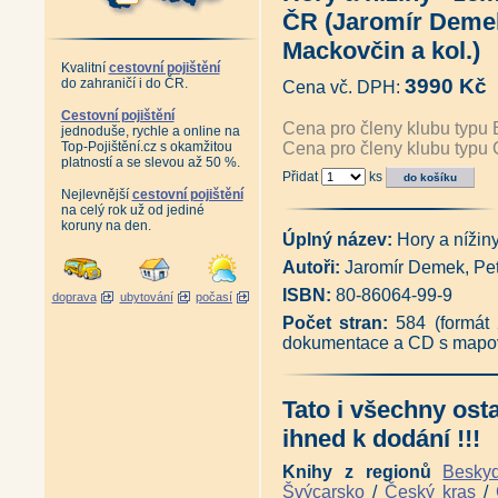
Edice Fauna
|
Edice Rozhledny
|
Edic
Edice Pověsti a pohádky
|
Edice Vzpo
ČR (Jaromír Demek
Autor Miloslav Nevrlý
Mackovčin a kol.)
Kvalitní
cestovní pojištění
3990 Kč
do zahraničí i do ČR.
Cena vč. DPH:
Cestovní pojištění
Cena pro členy klubu typu 
jednoduše, rychle a online na
Top-Pojištění.cz s okamžitou
Cena pro členy klubu typu 
platností a se slevou až 50 %.
Přidat
ks
Nejlevnější
cestovní pojištění
na celý rok už od jediné
koruny na den.
Úplný název:
Hory a nížin
Autoři:
Jaromír Demek, Pete
ISBN:
80-86064-99-9
doprava
ubytování
počasí
Počet stran:
584 (formát
dokumentace a CD s mapov
Tato i všechny ost
ihned k dodání !!!
Knihy z regionů
Besky
Švýcarsko
/
Český kras
/