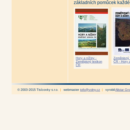
základních pomůcek každéh
Hory a nížiny -
Zeměpisný 
Zeměpisný lexikon
ČR - Hory a
ČR
.
© 2003-2015 Tisícovky s.r.o.
|
webmaster
tofo@volny.cz
|
vyrobil
Allstar Gr