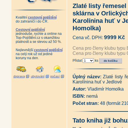
Orlické hory a Podorlicko - So
Zlaté listy řemesel
Příběhy z Orlických hor v ko
Opočeňák z Pohoří (Martina H
sklárna v Orlickýc
Krajinou severovýchodních Če
Kvalitní
cestovní pojištění
Východočeské hory - Od Jizery p
Karolínina huť v J
do zahraničí i do ČR.
Pohoří bez hranic - Putování 
Homolka)
Střípky z minulosti Podorlicka 
Cestovní pojištění
Stigmata dobrého pátera a jiné
jednoduše, rychle a online na
9999 Kč
O mém životě na česko-
Cena vč. DPH:
Top-Pojištění.cz s okamžitou
kladském pomezí v první polovi
platností a se slevou až 50 %.
Kniha o Kladském pomezí (Ja
Cena pro členy klubu typu 
Nejlevnější
cestovní pojištění
Kniha o Kladském pomezí 2 - 
Cena pro členy klubu typu 
na celý rok už od jediné
Dějiny Hlinného - Období 1. r
koruny na den.
O lyžaření a lyžích v horách Or
Přidat
ks
Hory Orlické - Na Jiráskově h
Orlické hory známé i neznámé 
Kronika Antonína Páchy - Svin
Úplný název:
Zlaté listy 
doprava
ubytování
počasí
Kronika Antonína Páchy - Dešt
Karolínina huť v Jedlové
Rokytnice v Orlických horách (
Kriminální případy z Orlických
Autor:
Vladimír Homolka
Tajemné Orlické hory (Jiří Mac
ISBN:
nemá
Počátky lokální železniční do
Album starých pohlednic - Orli
Počet stran:
48 (formát 21
Žamberk včera a dnes (Miloslav
Líšnice včera a dnes (Pavel Št
Líšnice včera a dnes II (Pavel
Tato kniha již bohu
Rokytnice v Orlických horách 
Pomezí Čech a Moravy od Such