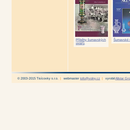
Příběhy šumavských
Šumavské s
sklářů
.
© 2003-2015 Tisícovky s.r.o.
|
webmaster
tofo@volny.cz
|
vyrobil
Allstar Gr