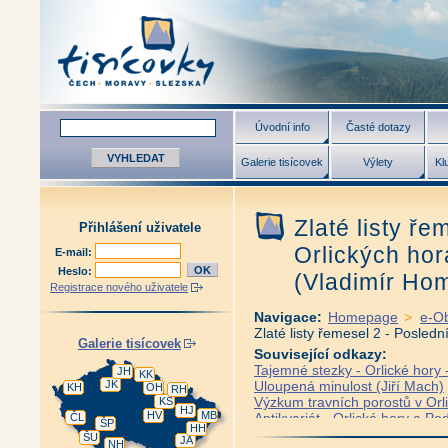
Úvodní info
Časté dotazy
Galerie tisícovek
Výlety
Kl
Zlaté listy ře
Přihlášení uživatele
Orlických hor
E-mail:
Heslo:
(Vladimír Ho
Registrace nového uživatele
Navigace:
Homepage
>
e-O
Zlaté listy řemesel 2 - Posled
Galerie tisícovek
Související odkazy:
Tajemné stezky - Orlické hory 
JH
KK
JK
Uloupená minulost (Jiří Mach)
KH
OH
RH
Výzkum travních porostů v Orl
KS
HJ
HV
MB
Antikvariát - Orlické hory a P
ČL
ŠP
HH
Orlické hory a Podorlicko v obj
ŠU
JA
NH