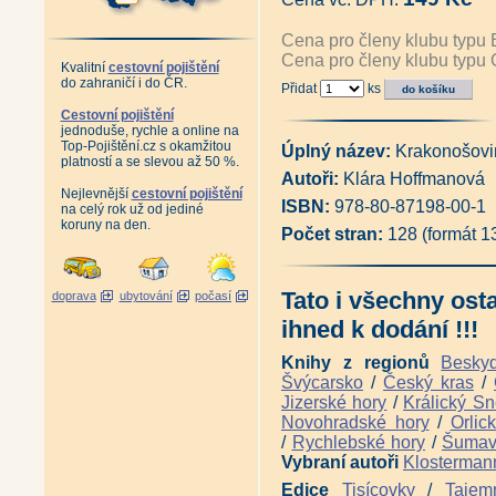
Cena pro členy klubu typu 
Cena pro členy klubu typu 
Kvalitní
cestovní pojištění
do zahraničí i do ČR.
Přidat
ks
Cestovní pojištění
jednoduše, rychle a online na
Top-Pojištění.cz s okamžitou
Úplný název:
Krakonošovi
platností a se slevou až 50 %.
Autoři:
Klára Hoffmanová
Nejlevnější
cestovní pojištění
ISBN:
978-80-87198-00-1
na celý rok už od jediné
koruny na den.
Počet stran:
128 (formát 
Tato i všechny ost
doprava
ubytování
počasí
ihned k dodání !!!
Knihy z regionů
Besky
Švýcarsko
/
Český kras
/
Jizerské hory
/
Králický Sn
Novohradské hory
/
Orlic
/
Rychlebské hory
/
Šuma
Vybraní autoři
Klosterman
Edice
Tisícovky
/
Tajem