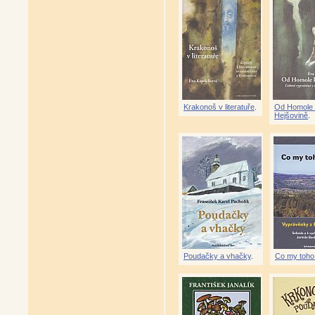
Krakonoš v literatuře
.
Od Homole
Hejšovině
.
Poudačky a vhačky
.
Co my toho 