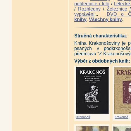
pohlednice i foto
/
Letecké 
/
Rozhledny
/
Železnice
vyprávění
...
DVD o 
knihy
.
Všechny knihy
.
Stručná charakteristika:
Kniha Krakonošoviny je p
psaných v podkrkonošsk
předmluvu "Z Krakonošovýc
Výběr z obdobných knih:
Krakonoš
.
Krakonoš
.