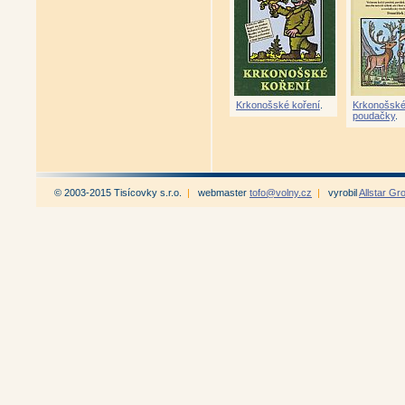
Krkonošské koření
.
Krkonošsk
poudačky
.
© 2003-2015 Tisícovky s.r.o.
|
webmaster
tofo@volny.cz
|
vyrobil
Allstar Gr