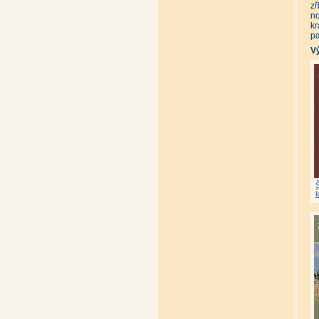
zř
no
kr
pa
V
k