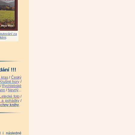
putování za
lidmi
.
ání !!!
 kras
/
Český
Krušné hory
/
/
Rychlebské
ann
/
Nevrlý
...
Letecké foto
/
i a pohádky
/
chny knihy
.
 i následné