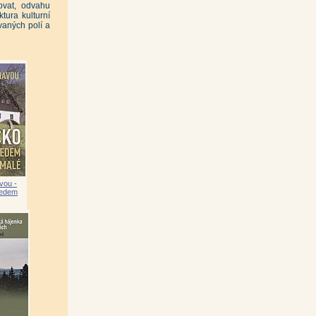
ovat, odvahu
tura kulturní
vaných polí a
vou -
ledem