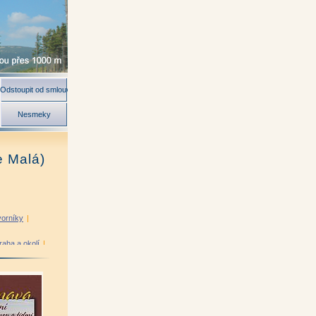
Odstoupit od smlouvy
Nesmeky
e Malá)
vorníky
|
raha a okolí
|
 Flora
|
ilitary
|
ostermann
|