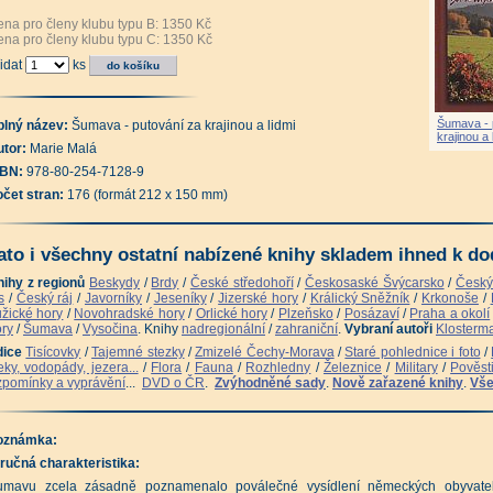
na pro členy klubu typu B: 1350 Kč
na pro členy klubu typu C: 1350 Kč
idat
ks
Šumava - 
plný název:
Šumava - putování za krajinou a lidmi
krajinou a 
tor:
Marie Malá
SBN:
978-80-254-7128-9
očet stran:
176 (formát 212 x 150 mm)
ato i všechny ostatní nabízené knihy skladem ihned k dod
nihy z regionů
Beskydy
/
Brdy
/
České středohoří
/
Českosaské Švýcarsko
/
Český
s
/
Český ráj
/
Javorníky
/
Jeseníky
/
Jizerské hory
/
Králický Sněžník
/
Krkonoše
/
žické hory
/
Novohradské hory
/
Orlické hory
/
Plzeňsko
/
Posázaví
/
Praha a okolí
ry
/
Šumava
/
Vysočina
. Knihy
nadregionální
/
zahraniční
.
Vybraní autoři
Klosterm
dice
Tisícovky
/
Tajemné stezky
/
Zmizelé Čechy-Morava
/
Staré pohlednice i foto
/
ky, vodopády, jezera...
/
Flora
/
Fauna
/
Rozhledny
/
Železnice
/
Military
/
Pověst
pomínky a vyprávění
...
DVD o ČR
.
Zvýhodněné sady
.
Nově zařazené knihy
.
Vše
oznámka:
ručná charakteristika:
umavu zcela zásadně poznamenalo poválečné vysídlení německých obyvatel