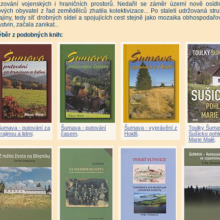
izování vojenských i hraničních prostorů. Nedařil se záměr území nově osídl
vých obyvatel z řad zemědělců zhatila kolektivizace... Po staletí udržovaná struk
ajiny, tedy síť drobných sídel a spojujících cest stejně jako mozaika obhospodařo
stvin, začala zanikat...
ýběr z podobných knih:
Šumava - putování za
Šumava - putování
Šumava - vyprávění z
Toulky Šuma
rajinou a lidmi
.
časem
.
Hoidlí
.
Sušicko poh
Marie Malé
.