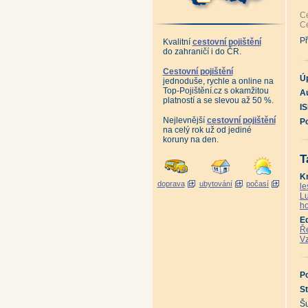
Ce
Ce
Př
Kvalitní
cestovní pojištění
do zahraničí i do ČR.
Cestovní pojištění
Ú
jednoduše, rychle a online na
Top-Pojištění.cz s okamžitou
Au
platností a se slevou až 50 %.
I
Nejlevnější
cestovní pojištění
P
na celý rok už od jediné
koruny na den.
T
K
doprava
ubytování
počasí
le
Lu
ho
E
Ře
Vz
P
St
Š