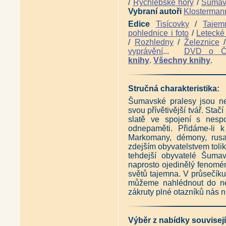
/
Rychlebské hory
/
Šuma
Vybraní autoři
Klosterman
Edice
Tisícovky
/
Tajem
pohlednice i foto
/
Letecké 
/
Rozhledny
/
Železnice
vyprávění
...
DVD o 
knihy
.
Všechny knihy
.
Stručná charakteristika:
Šumavské pralesy jsou ne
svou přívětivější tvář. Sta
slatě ve spojení s nespo
odnepaměti. Přidáme-li 
Markomany, démony, rusal
zdejším obyvatelstvem tolik
tehdejší obyvatelé Šumav
naprosto ojedinělý fenom
světů tajemna. V průsečíku
můžeme nahlédnout do netu
zákruty plné otazníků nás 
Výběr z nabídky souvisejí