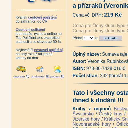
Edice Fauna
|
Edice Rozhledny
|
Edic
Edice Pověsti a pohádky
|
Edice Vzpo
a přízraků (Veroni
Autor Miloslav Nevrlý
219 Kč
Cena vč. DPH:
Kvalitní
cestovní pojištění
do zahraničí i do ČR.
Cena pro členy klubu typu 
Cestovní pojištění
Cena pro členy klubu typu 
jednoduše, rychle a online na
Top-Pojištění.cz s okamžitou
Přidat
ks
platností a se slevou až 50 %.
Nejlevnější
cestovní pojištění
Úplný název:
Šumava taje
na celý rok už od jediné
koruny na den.
Autor:
Veronika Rubínkov
ISBN:
978-80-7428-016-0
Počet stran:
232 (formát 
doprava
ubytování
počasí
Tato i všechny ost
ihned k dodání !!!
Knihy z regionů
Besky
Švýcarsko
/
Český kras
/
Jizerské hory
/
Králický Sn
Novohradské hory
/
Orlic