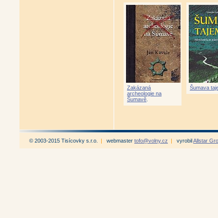
Zakázaná
Šumava taj
archeologie na
Šumavě
.
© 2003-2015 Tisícovky s.r.o.
|
webmaster
tofo@volny.cz
|
vyrobil
Allstar Gr