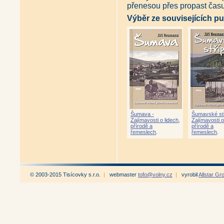
přenesou přes propast čas
Výběr ze souvisejících pu
Šumava -
Šumavské stř
Zajímavosti o lidech,
Zajímavosti o
přírodě a
přírodě a
řemeslech
.
řemeslech
.
© 2003-2015 Tisícovky s.r.o.
|
webmaster
tofo@volny.cz
|
vyrobil
Allstar Gr