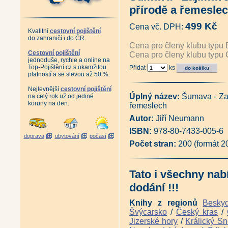
Edice Fauna
|
Edice Rozhledny
|
Edic
Edice Pověsti a pohádky
|
Edice Vzpo
přírodě a řemeslec
Autor Miloslav Nevrlý
499 Kč
Cena vč. DPH:
Kvalitní
cestovní pojištění
do zahraničí i do ČR.
Cena pro členy klubu typu 
Cestovní pojištění
Cena pro členy klubu typu 
jednoduše, rychle a online na
Top-Pojištění.cz s okamžitou
Přidat
ks
platností a se slevou až 50 %.
Nejlevnější
cestovní pojištění
Úplný název:
Šumava - Zaj
na celý rok už od jediné
koruny na den.
řemeslech
Autor:
Jiří Neumann
ISBN:
978-80-7433-005-6
doprava
ubytování
počasí
Počet stran:
200 (formát 
Tato i všechny nab
dodání !!!
Knihy z regionů
Besky
Švýcarsko
/
Český kras
/
Jizerské hory
/
Králický Sn