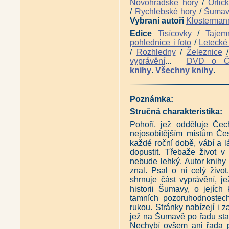
Novohradské hory
/
Orlic
/
Rychlebské hory
/
Šuma
Vybraní autoři
Klosterman
Edice
Tisícovky
/
Tajem
pohlednice i foto
/
Letecké 
/
Rozhledny
/
Železnice
vyprávění
...
DVD o 
knihy
.
Všechny knihy
.
Poznámka:
Stručná charakteristika:
Pohoří, jež odděluje Če
nejosobitějším místům Če
každé roční době, vábí a lák
dopustit. Třebaže život v
nebude lehký. Autor knihy
znal. Psal o ní celý život
shrnuje část vyprávění, 
historii Šumavy, o jejíc
tamních pozoruhodnostech
rukou. Stránky nabízejí i
jež na Šumavě po řadu stal
Nechybí ovšem ani řada p