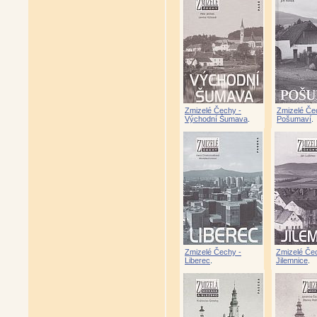
Zmizelé Čechy -
Zmizelé Če
Východní Šumava
.
Pošumaví
.
Zmizelé Čechy -
Zmizelé Če
Liberec
.
Jilemnice
.