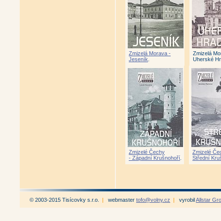
Zmizelá Morava -
Zmizelá Mo
Jeseník
.
Uherské Hr
Zmizelé Čechy
Zmizelé Če
- Západní Krušnohoří
.
Střední Kru
© 2003-2015 Tisícovky s.r.o.
|
webmaster
tofo@volny.cz
|
vyrobil
Allstar Gr