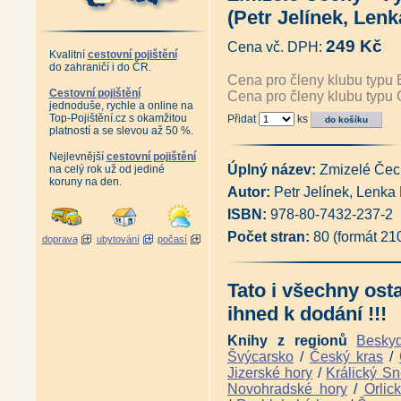
Edice Fauna
|
Edice Rozhledny
|
Edic
Edice Pověsti a pohádky
|
Edice Vzpo
(Petr Jelínek, Len
Autor Miloslav Nevrlý
249 Kč
Cena vč. DPH:
Kvalitní
cestovní pojištění
do zahraničí i do ČR.
Cena pro členy klubu typu 
Cestovní pojištění
Cena pro členy klubu typu 
jednoduše, rychle a online na
Top-Pojištění.cz s okamžitou
Přidat
ks
platností a se slevou až 50 %.
Nejlevnější
cestovní pojištění
Úplný název:
Zmizelé Čec
na celý rok už od jediné
koruny na den.
Autor:
Petr Jelínek, Lenka
ISBN:
978-80-7432-237-2
Počet stran:
80 (formát 21
doprava
ubytování
počasí
Tato i všechny ost
ihned k dodání !!!
Knihy z regionů
Besky
Švýcarsko
/
Český kras
/
Jizerské hory
/
Králický Sn
Novohradské hory
/
Orlic