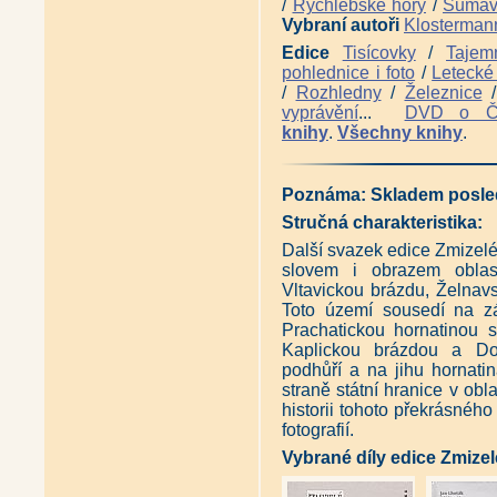
/
Rychlebské hory
/
Šuma
Vybraní autoři
Klosterman
Edice
Tisícovky
/
Tajem
pohlednice i foto
/
Letecké 
/
Rozhledny
/
Železnice
vyprávění
...
DVD o 
knihy
.
Všechny knihy
.
Poznáma: Skladem posled
Stručná charakteristika:
Další svazek edice Zmize
slovem i obrazem oblast
Vltavickou brázdu, Želnav
Toto území sousedí na z
Prachatickou hornatinou 
Kaplickou brázdou a Do
podhůří a na jihu hornat
straně státní hranice v obl
historii tohoto překrásného
fotografií.
Vybrané díly edice Zmize