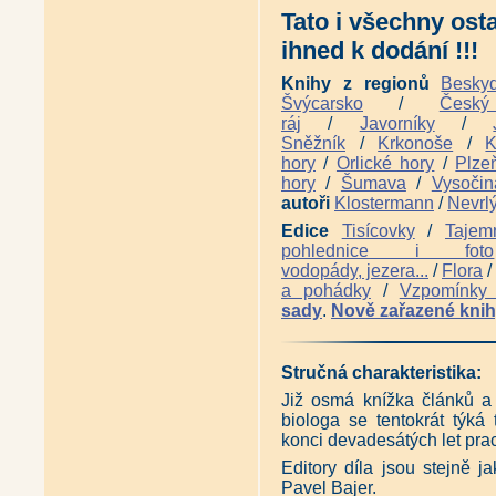
Tato i všechny ost
ihned k dodání !!!
Knihy z regionů
Besky
Švýcarsko
/
Česk
ráj
/
Javorníky
/
Sněžník
/
Krkonoše
/
K
hory
/
Orlické hory
/
Plze
hory
/
Šumava
/
Vysočin
autoři
Klostermann
/
Nevrl
Edice
Tisícovky
/
Tajem
pohlednice i foto
vodopády, jezera...
/
Flora
/
a pohádky
/
Vzpomínky 
sady
.
Nově zařazené kni
Stručná charakteristika:
Již osmá knížka článků a
biologa se tentokrát týk
konci devadesátých let pra
Editory díla jsou stejně j
Pavel Bajer.