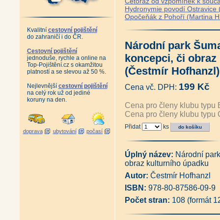
Cetoraz od vzpomínek k souča
Hydronymie povodí Ostravice (
Opočeňák z Pohoří (Martina H
Kvalitní
cestovní pojištění
do zahraničí i do ČR.
Národní park Šuma
Cestovní pojištění
koncepci, či obraz
jednoduše, rychle a online na
Top-Pojištění.cz s okamžitou
(Čestmír Hofhanzl)
platností a se slevou až 50 %.
199 Kč
Nejlevnější
cestovní pojištění
Cena vč. DPH:
na celý rok už od jediné
koruny na den.
Cena pro členy klubu typu 
Cena pro členy klubu typu 
Přidat
ks
doprava
ubytování
počasí
Úplný název:
Národní park
obraz kulturního úpadku
Autor:
Čestmír Hofhanzl
ISBN:
978-80-87586-09-9
Počet stran:
108 (formát 