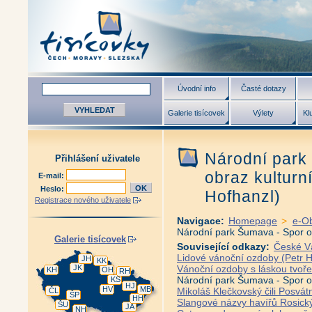
Úvodní info
Časté dotazy
Galerie tisícovek
Výlety
Kl
Národní park 
Přihlášení uživatele
obraz kulturn
E-mail:
Heslo:
Hofhanzl)
Registrace nového uživatele
Navigace:
Homepage
>
e-O
Národní park Šumava - Spor o 
Galerie tisícovek
Související odkazy:
České V
Lidové vánoční ozdoby (Petr 
JH
KK
JK
Vánoční ozdoby s láskou tvoře
KH
OH
RH
Národní park Šumava - Spor o 
KS
HJ
HV
MB
Mikoláš Klečkovský čili Posv
ČL
ŠP
HH
Slangové názvy havířů Rosický
ŠU
JA
NH