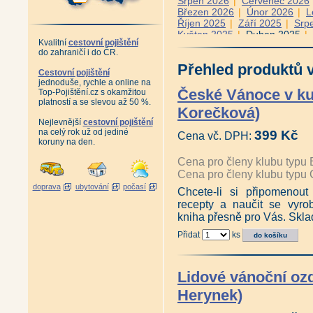
Srpen 2026
|
Červenec 2026
Březen 2026
|
Únor 2026
|
L
Říjen 2025
|
Září 2025
|
Srp
Květen 2025
|
Duben 2025
|
Kvalitní
cestovní pojištění
Prosinec 2024
|
Listopad 202
do zahraničí i do ČR.
Červenec 2024
|
Červen 202
Přehled produktů v
Únor 2024
|
Leden 2024
|
Pr
Cestovní pojištění
Září 2023
|
Srpen 2023
|
Če
jednoduše, rychle a online na
Duben 2023
|
Březen 2023
České Vánoce v ku
Top-Pojištění.cz s okamžitou
Listopad 2022
|
Říjen 2022
platností a se slevou až 50 %.
Korečková)
Červen 2022
|
Květen 2022
Nejlevnější
cestovní pojištění
Leden 2022
|
Prosinec 2021
na celý rok už od jediné
399 Kč
Srpen 2021
|
Červenec 2021
Cena vč. DPH:
koruny na den.
Březen 2021
|
Únor 2021
|
L
Říjen 2020
|
Září 2020
|
Srp
Cena pro členy klubu typu 
Květen 2020
|
Duben 2020
|
Cena pro členy klubu typu 
Prosinec 2019
|
Listopad 201
doprava
ubytování
počasí
Červenec 2019
|
Červen 201
Chcete-li si připomenout
Únor 2019
|
Leden 2019
|
Pr
recepty a naučit se vyrobi
Září 2018
|
Srpen 2018
|
Če
kniha přesně pro Vás. Skl
Duben 2018
|
Březen 2018
Listopad 2017
|
Říjen 2017
Přidat
ks
Červen 2017
|
Květen 2017
Leden 2017
|
Prosinec 2016
Srpen 2016
|
Červen 2016
|
Lidové vánoční oz
Únor 2016
|
Leden 2016
Herynek)