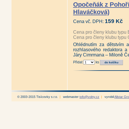
Opočeňák z Pohoří
Hlaváčková)
159 Kč
Cena vč. DPH:
Cena pro členy klubu typu 
Cena pro členy klubu typu 
Ohlédnutím za dětstvím a
rozhlasového redaktora a 
Járy Cimrmana – Miloně Če
Přidat
ks
© 2003-2015 Tisícovky s.r.o.
|
webmaster
tofo@volny.cz
|
vyrobil
Allstar Gr