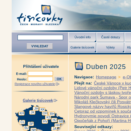
Úvodní info
Časté dotazy
Galerie tisícovek
Výlety
Kl
Duben 2025
Přihlášení uživatele
E-mail:
Navigace:
Homepage
>
e-O
Heslo:
Přejít na:
České Vánoce v kuc
Registrace nového uživatele
Lidové vánoční ozdoby (Petr 
Vánoční ozdoby s láskou tvoře
Národní park Šumava - Spor o 
Galerie tisícovek
Mikoláš Klečkovský čili Posv
Slangové názvy havířů Rosický
JH
KK
Cetoraz od vzpomínek k souča
JK
KH
OH
RH
Hydronymie povodí Ostravice (
KS
HJ
Opočeňák z Pohoří (Martina H
HV
MB
ČL
ŠP
HH
Související odkazy:
ŠU
JA
NH