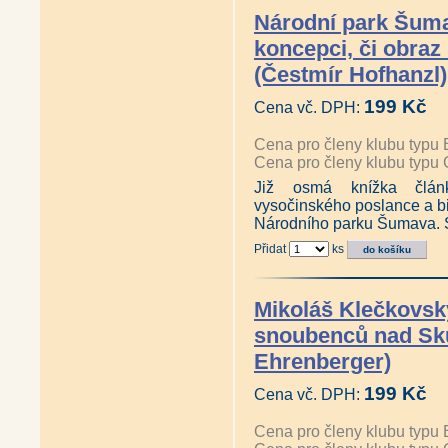
Národní park Šuma
koncepci, či obraz
(Čestmír Hofhanzl)
199 Kč
Cena vč. DPH:
Cena pro členy klubu typu 
Cena pro členy klubu typu 
Již osmá knížka člán
vysočinského poslance a bi
Národního parku Šumava. 
Přidat
ks
Mikoláš Klečkovský
snoubenců nad Sk
Ehrenberger)
199 Kč
Cena vč. DPH:
Cena pro členy klubu typu 