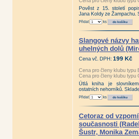
Cena pro členy klubu typu 
Pověst z 15. století popis
Jana Koldy ze Žampachu. 
Přidat
ks
Slangové názvy ha
uhelných dolů (Mir
199 Kč
Cena vč. DPH:
Cena pro členy klubu typu 
Cena pro členy klubu typu 
Útlá kniha je slovníke
ostatních nehorníků. Sklad
Přidat
ks
Cetoraz od vzpomí
současnosti (Radek
Šustr, Monika Zem