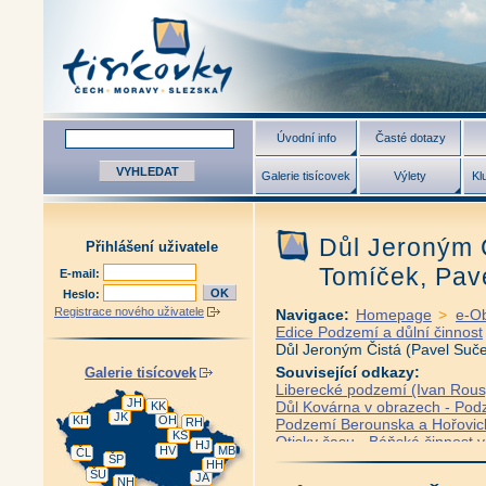
Úvodní info
Časté dotazy
Galerie tisícovek
Výlety
Kl
Důl Jeroným Č
Přihlášení uživatele
Tomíček, Pave
E-mail:
Heslo:
Registrace nového uživatele
Navigace:
Homepage
>
e-O
Edice Podzemí a důlní činnost
Důl Jeroným Čistá (Pavel Suče
Související odkazy:
Galerie tisícovek
Liberecké podzemí (Ivan Rous
JH
Důl Kovárna v obrazech - Podz
KK
JK
KH
OH
RH
Podzemí Berounska a Hořovicka 
KS
Otisky času - Báňská činnost ve
HJ
HV
MB
ČL
Antikvariát - Doly, hutě a Kladn
ŠP
HH
ŠU
Antikvariát - Dobývání uhlí na 
JA
NH