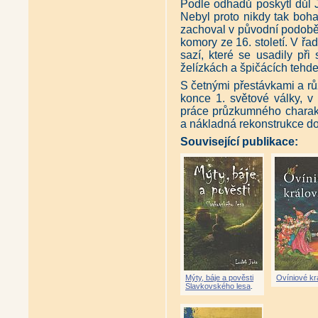
Podle odhadů poskytl důl J
Nebyl proto nikdy tak bohat
zachoval v původní podobě.
komory ze 16. století. V řa
sazí, které se usadily př
želízkách a špičácích tehde
S četnými přestávkami a rů
konce 1. světové války, v
práce průzkumného charakt
a nákladná rekonstrukce do
Související publikace:
Mýty, báje a pověsti
Ovíniové kr
Slavkovského lesa
.