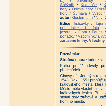
ráj
/
Javorníky
/
Jeskyně České republiky na hi
Sněžník
/
Krkonoše
/
K
Jeskyně a doly Jizerských hor
hory
/
Orlické hory
/
Plze
Moravský kras v ponorné řece 
Naleziště epidotu v okolí Sob
hory
/
Šumava
/
Vysočin
Po stopách průzkumu a těžby 
autoři
Klostermann
/
Nevrl
Antikvariát - Průvodce - Jesky
Edice
Tisícovky
/
Tajem
Antikvariát - Jeskyně Severom
pohlednice i foto
Antikvariát - Tajemné podzemí -
Antikvariát - Tajemné podzemí -
jezera...
/
Flora
/
Fauna
Antikvariát - Tajemné podzemí 
pohádky
/
Vzpomínky a vyp
Antikvariát - Tajemné podzemí -
zařazené knihy
.
Všechny 
Antikvariát - Tajemné podzemí 
Antikvariát - Tajemné podzemí 
Antikvariát - Tajemné podzemí -
Poznámka:
Antikvariát - Tajemné podzemí 
Důl Jeroným Čistá (Pavel Suče
Stručná charakteristika:
Antikvariát - Hornické památk
Kniha přináší skvělý př
Z historie hornictví v obci Do
Historie zlatohorských dolů (Jo
předchůdců.
Antikariát - Nerostné bohatství
Cínový důl Jeroným u zani
Slangové názvy havířů Rosický
1548. Roku 1551 propůjčuje 
královského města, která 
Město mělo vlastní cínovou
královských lesích. Přes 
století doly ztrátové a udr
horního města.