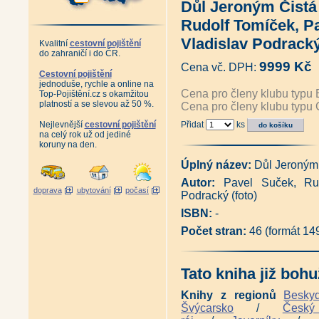
Důl Jeroným Čistá
I tudy kráčely dějiny (Vladimír
Antikvariát - Tisíc let Kutnoh
Rudolf Tomíček, P
Antikvariát - Báňské zákonodár
Antikvariát - Kahany, hornické
Vladislav Podrack
Kvalitní
cestovní pojištění
Staré hornické a hutnické míry
do zahraničí i do ČR.
Odvodňování dolů dědičnými št
9999 Kč
Cena vč. DPH:
Význam historických hornických
Cestovní pojištění
jednoduše, rychle a online na
Chronologické sestavení význa
Cena pro členy klubu typu 
Top-Pojištění.cz s okamžitou
Vzpomínka na závod Libík (Duk
platností a se slevou až 50 %.
Cena pro členy klubu typu 
Antikvariát - Česko-německý 
český slovník názvů měst, obcí
Nejlevnější
cestovní pojištění
Přidat
ks
Antikvariát - 1000 let hornict
na celý rok už od jediné
Doly Bílina - Z historie hornic
koruny na den.
45 let Výzkumného ústavu pro 
Antikvariát - Těžba uranu v H
Úplný název:
Důl Jeroným
Antikvariát - 30 let Českoslov
Autor:
Pavel Suček, Rudo
Uranová Příbram (Josef Velfl, V
doprava
ubytování
počasí
Podracký (foto)
Antikvariát - Příbramské a jiné
Antikvariát - Po stezkách dějin
ISBN:
-
Podzemní památky středních Če
Počet stran:
46 (formát 14
Podzemní Praha (Václav Cílek,
Podzemní Čechy (Václav Cílek,
Tajemné podzemí na našem úz
Tajemství šumavského podzem
Tato kniha již bohu
Jeskyně a historická důlní díl
Jílovské zlaté doly - vydání 20
Knihy z regionů
Besky
Jílovské zlaté doly - vydání 20
Švýcarsko
/
Česk
Antikvariát - Tajemství podze