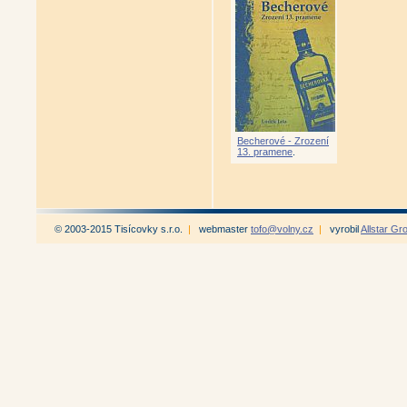
Becherové - Zrození
13. pramene
.
© 2003-2015 Tisícovky s.r.o.
|
webmaster
tofo@volny.cz
|
vyrobil
Allstar Gr