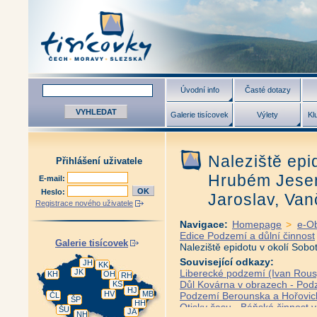
Úvodní info
Časté dotazy
Galerie tisícovek
Výlety
Kl
Naleziště epi
Přihlášení uživatele
Hrubém Jesen
E-mail:
Heslo:
Jaroslav, Van
Registrace nového uživatele
Navigace:
Homepage
>
e-O
Edice Podzemí a důlní činnost
Galerie tisícovek
Naleziště epidotu v okolí Sob
Související odkazy:
JH
KK
JK
Liberecké podzemí (Ivan Rous
KH
OH
RH
Důl Kovárna v obrazech - Podz
KS
HJ
HV
MB
Podzemí Berounska a Hořovicka 
ČL
ŠP
HH
Otisky času - Báňská činnost ve
ŠU
JA
NH