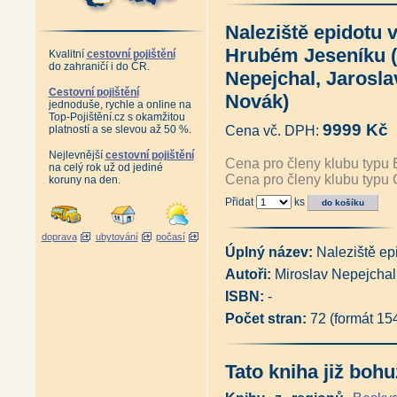
Antikvariát - Doly, hutě a Kladn
Antikvariát - Dobývání uhlí na 
Naleziště epidotu v
I tudy kráčely dějiny (Vladimír
Antikvariát - Tisíc let Kutnoh
Hrubém Jeseníku (
Kvalitní
cestovní pojištění
Antikvariát - Báňské zákonodár
do zahraničí i do ČR.
Antikvariát - Kahany, hornické
Nepejchal, Jarosla
Staré hornické a hutnické míry
Cestovní pojištění
Novák)
Odvodňování dolů dědičnými št
jednoduše, rychle a online na
Význam historických hornických
Top-Pojištění.cz s okamžitou
9999 Kč
Chronologické sestavení význa
platností a se slevou až 50 %.
Cena vč. DPH:
Vzpomínka na závod Libík (Duk
Nejlevnější
cestovní pojištění
Antikvariát - Česko-německý 
Cena pro členy klubu typu 
na celý rok už od jediné
český slovník názvů měst, obcí
Cena pro členy klubu typu 
koruny na den.
Antikvariát - 1000 let hornict
Doly Bílina - Z historie hornic
Přidat
ks
45 let Výzkumného ústavu pro 
Antikvariát - Těžba uranu v H
doprava
ubytování
počasí
Antikvariát - 30 let Českoslov
Úplný název:
Naleziště ep
Uranová Příbram (Josef Velfl, V
Antikvariát - Příbramské a jiné
Autoři:
Miroslav Nepejchal,
Antikvariát - Po stezkách dějin
ISBN:
-
Podzemní památky středních Če
Podzemní Praha (Václav Cílek,
Počet stran:
72 (formát 15
Podzemní Čechy (Václav Cílek,
Tajemné podzemí na našem úz
Tajemství šumavského podzem
Tato kniha již bohu
Jeskyně a historická důlní díl
Jílovské zlaté doly - vydání 20