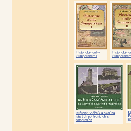
Historické toulky
Historické to
Šumperskem I
.
Šumperskem 
P
Králický Sněžník a okolí na
P
starých pohlednicích a
po
fotografiích
.