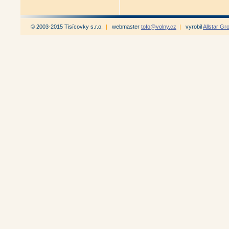
© 2003-2015 Tisícovky s.r.o.
|
webmaster
tofo@volny.cz
|
vyrobil
Allstar Gr