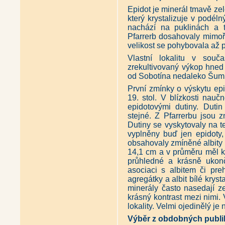
Epidot je minerál tmavě zel
který krystalizuje v podél
nachází na puklinách a tr
Pfarrerb dosahovaly mimořá
velikost se pohybovala až př
Vlastní lokalitu v souča
zrekultivovaný výkop hned u
od Sobotína nedaleko Šum
První zmínky o výskytu epi
19. stol. V blízkosti nau
epidotovými dutiny. Duti
stejné. Z Pfarrerbu jsou 
Dutiny se vyskytovaly na t
vyplněny buď jen epidoty,
obsahovaly zmíněné albity či
14,1 cm a v průměru měl k
průhledné a krásně ukonč
asociaci s albitem či pre
agregátky a albit bílé kryst
minerály často nasedají ze
krásný kontrast mezi nimi. 
lokality. Velmi ojedinělý je 
Výběr z obdobných publi