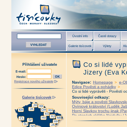
Úvodní info
Časté dotazy
Galerie tisícovek
Výlety
Kl
Co si lidé vyp
Přihlášení uživatele
Jizery (Eva 
E-mail:
Heslo:
Registrace nového uživatele
Navigace:
Homepage
>
e-O
Edice Pověsti a pohádky
>
Co si lidé vyprávěli - Pověsti 
Související odkazy:
Galerie tisícovek
Mýty, báje a pověsti Slavkovs
JH
Ovíniové království (Luděk Ja
KK
JK
KH
OH
RH
Horní Slavkov trochu jinak (P
KS
Po stopách skřítka Nejdulky (J
HJ
HV
MB
ČL
Pověsti Kraslicka (Václav Kot
ŠP
HH
ŠU
Kladrubský klášter v pověstec
JA
NH