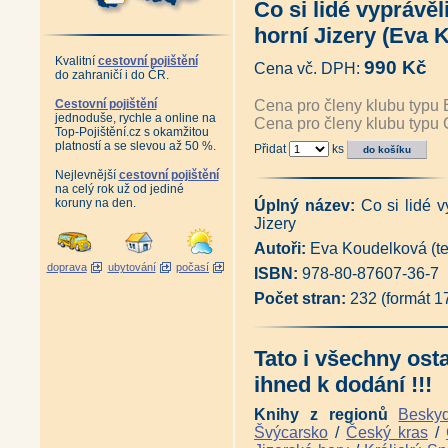
Co si lidé vyprávěl
Pověsti z kraje pod Vladařem 
Památky Karlovarského kraje v
horní Jizery (Eva 
Kadaňsko - Kraj středověkých 
Karlštejnsko v pověstech (Petr 
Kvalitní
cestovní pojištění
990 Kč
Cena vč. DPH:
Houbařův sen - Pohádky České
do zahraničí i do ČR.
Vánoční snění - Krkonošské p
Krakonoš a pohádky z hor (Ra
Cestovní pojištění
Cena pro členy klubu typu 
jednoduše, rychle a online na
Antikvariát - Krakonošovo čaro
Cena pro členy klubu typu 
Top-Pojištění.cz s okamžitou
Krkonošské pohádky (Marie K
platností a se slevou až 50 %.
Přidat
ks
Jak Krakonoš s Trautenberkem 
Jak Krakonoš s Trautenberkem 
Nejlevnější
cestovní pojištění
Strašidla a čarování v Krkonoš
na celý rok už od jediné
Krkonošské poudačky (František
koruny na den.
Úplný název:
Co si lidé v
Krkonošské koření (František J
Jizery
Krakonošoviny (Klára Hoffman
Moje knížka o Krakonošovi (Otf
Autoři:
Eva Koudelková (tex
Krakonoš (Paul Johannes Praet
doprava
ubytování
počasí
ISBN:
978-80-87607-36-7
Antikvariát - Pověsti jílovské (J
Antikvariát - Čerti na Ještědu 
Počet stran:
232 (formát 
Antikvariát - O pokladech a st
Příběhy z Orlických hor v ko
Kdo chodí úvozem mrtvých - 
Tato i všechny ost
Vůz hrůzy, smrti - Strašideln
Pověsti a Báje z Pardubicka (F
ihned k dodání !!!
Báje, mýty a pověsti (Jiří Som
Pověsti Lužických hor - díl 1.
Knihy z regionů
Besky
Pověsti Lužických hor - díl 2.
Švýcarsko
/
Český kras
/
Antikvariát - Pověsti českých 