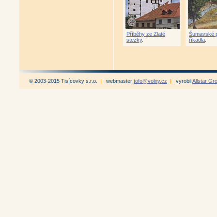
Příběhy ze Zlaté
Šumavské 
stezky
.
říkadla
.
© 2003-2015 Tisícovky s.r.o.
|
webmaster
tofo@volny.cz
|
vyrobil
Allstar Gr