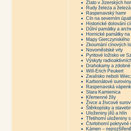
Sladké recepty Němců z Jizers
Zlato v Jizerských ho
Antikvariát - Kraj kolem Jizer
Rudy železa a železář
Antikvariát - Krajem skla a bi
Raspenavský hamr
Antikvariát - Umění lidových 
Cín na severním úpatí
Antikvariát - Ještěd Karoliny S
Historické dolování c
Důlní památky a arch
Hornické památky na 
Mapy Gierczynského 
Zkoumání cínových lo
Novoměstské vrty
Pyritové ložisko ve S
Výskyty radioaktivníc
Drahokamy a zdobné
Will-Erich Peukert
Zwalisko neboli Wie
Karbonátové surovin
Raspenavská vápen
Stara Kamienica
Křemenné žíly
Živce a živcové surov
Štěrkopísky a stavebn
Uloženiny jílů a hlín
Třetihorní uloženiny 
Čtvrtohorní pokryvné 
Kámen – nejrozšířeněj