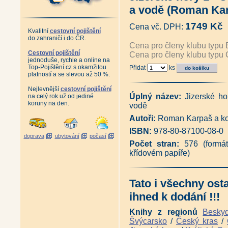
Postindustriál (Ivan Rous)
|
Li
a vodě (Roman Kar
Zanechali stopu... Osobnosti 
Antikvariát - Libereckým krajem
1749 Kč
Cena vč. DPH:
Antikvariát - Libereckým kraje
Kvalitní
cestovní pojištění
Antikvariát - Libereckým kraje
do zahraničí i do ČR.
Antikvariát - Libereckým kraj
Cena pro členy klubu typu 
Antikvariát - Hrady a zámky L
Cestovní pojištění
Cena pro členy klubu typu 
jednoduše, rychle a online na
Klenoty Jizerských hor Jizerk
Top-Pojištění.cz s okamžitou
Přidat
ks
Kniha o Jizerských horách - 20
platností a se slevou až 50 %.
Náčelník - Rozhovor Aleše Pal
Připomínky zašlých časů - Pomn
Nejlevnější
cestovní pojištění
Kryštofovo Údolí, putování čas
Úplný název:
Jizerské h
na celý rok už od jediné
Píseň o lese (Siegfried Weiss,
koruny na den.
vodě
O věčných proměnách lesa (Si
Moje důvěrné krajiny (Siegfrie
Autoři:
Roman Karpaš a ko
Antikvariát - Kronika tramping
ISBN:
978-80-87100-08-0
2004 - 1. vydání 2004 (Pavel D
doprava
ubytování
počasí
Pověsti a pohádky Němců z Jiz
Počet stran:
576 (formá
Pivandr Ústeckým a Liberecký
křídovém papíře)
Antikvariát - Malé jizerské tic
Antikvariát - Malé jizerské tich
Tajemné stezky - Krajinou Jize
Tato i všechny ost
V Jizerských horách (Vlasta 
Krajiny Jizerských hor (Zdeněk 
ihned k dodání !!!
Zapomenuté kouty Jizerských 
Jizerské hory z nadhledu (Al
Knihy z regionů
Besky
Jizerské hory známé i neznámé
Švýcarsko
/
Český kras
/
Cesty Vlachů - Mysterium Anto