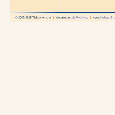
© 2003-2015 Tisícovky s.r.o.
|
webmaster
tofo@volny.cz
|
vyrobil
Allstar Gr