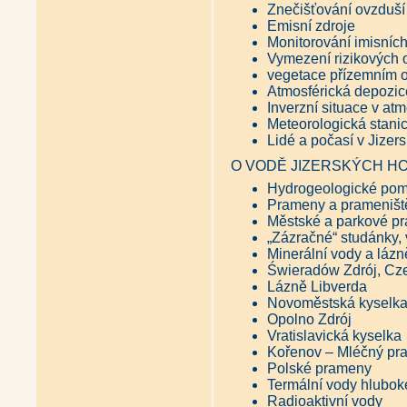
Znečišťování ovzduší
Emisní zdroje
Monitorování imisních
Vymezení rizikových o
vegetace přízemním
Atmosférická depozic
Inverzní situace v at
Meteorologická stani
Lidé a počasí v Jizer
O VODĚ JIZERSKÝCH H
Hydrogeologické pom
Prameny a prameništ
Městské a parkové p
„Zázračné“ studánky,
Minerální vody a lázn
Świeradów Zdrój, Cz
Lázně Libverda
Novoměstská kyselk
Opolno Zdrój
Vratislavická kyselka
Kořenov – Mléčný pr
Polské prameny
Termální vody hlubo
Radioaktivní vody