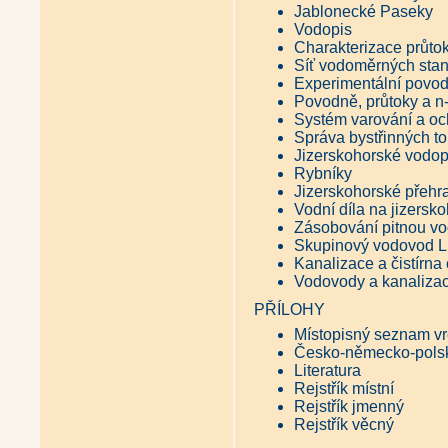
Jablonecké Paseky
Vodopis
Charakterizace průto
Síť vodoměrných stan
Experimentální povod
Povodně, průtoky a n-
Systém varování a o
Správa bystřinných t
Jizerskohorské vodo
Rybníky
Jizerskohorské přehr
Vodní díla na jizersk
Zásobování pitnou v
Skupinový vodovod Li
Kanalizace a čistírna
Vodovody a kanalizac
PŘÍLOHY
Místopisný seznam vr
Česko-německo-polský
Literatura
Rejstřík místní
Rejstřík jmenný
Rejstřík věcný