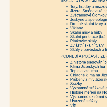
SKALNÍ ÚTVARY JIZER
Tory, hradby a mrazov
Jizera, Smědavská h
Zvětralinové úlomkov
Jeskyně a speleolog
Drobné skalní tvary a
Viklany
Skalní mísy a hřiby
Skalní perforace (brá
Plátkovité skály
Zvláštní skalní tvary
Skály v pověstech a li
PODNEBÍ A POČASÍ JIZ
Z historie sledování 
Klima Jizerských hor
Teplota vzduchu
Chladné klima na Jiz
Průběhy zim v Jizers
Srážky
Významné srážkové 
Historie měření na N
Významné extrémní s
Usazené srážky
Vítr