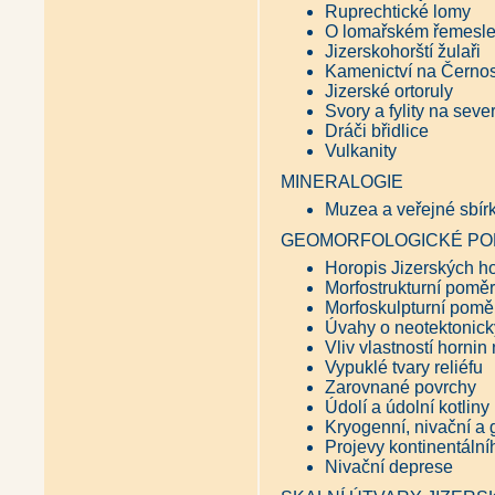
Ruprechtické lomy
O lomařském řemesl
Jizerskohorští žulaři
Kamenictví na Černos
Jizerské ortoruly
Svory a fylity na seve
Dráči břidlice
Vulkanity
MINERALOGIE
Muzea a veřejné sbír
GEOMORFOLOGICKÉ PO
Horopis Jizerských h
Morfostrukturní pomě
Morfoskulpturní pomě
Úvahy o neotektonický
Vliv vlastností hornin 
Vypuklé tvary reliéfu
Zarovnané povrchy
Údolí a údolní kotliny
Kryogenní, nivační a 
Projevy kontinentální
Nivační deprese