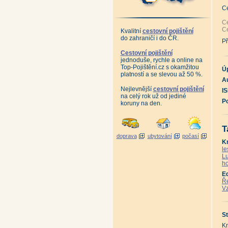
An
An
C
An
Kl
Ce
Kn
Ce
Kvalitní
cestovní pojištění
Ná
do zahraničí i do ČR.
Př
Př
Kr
Pí
Cestovní pojištění
Mo
jednoduše, rychle a online na
An
Top-Pojištění.cz s okamžitou
Po
Ú
platností a se slevou až 50 %.
Pi
Au
An
An
Nejlevnější
cestovní pojištění
I
Ta
na celý rok už od jediné
V 
P
koruny na den.
Kr
Ji
Ji
Ce
T
To
doprava
ubytování
počasí
Ja
K
Pu
Př
le
Př
Lu
Ži
ho
Da
Sm
E
Bu
Ře
Ho
Vz
Po
Ji
Ji
Ji
St
Ji
Ji
Kn
Ji