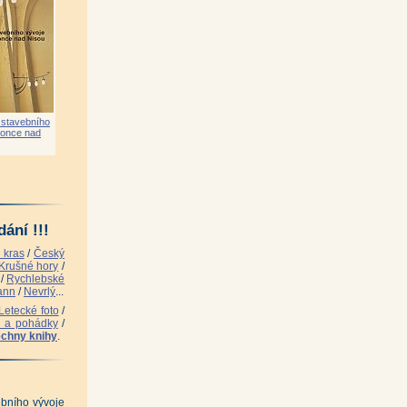
|
lát)
|
 stavebního
lonce nad
tr Záděra)
|
ání !!!
 kras
/
Český
Krušné hory
/
/
Rychlebské
ann
/
Nevrlý
...
Letecké foto
/
i a pohádky
/
rtin Navrátil)
|
chny knihy
.
ebního vývoje