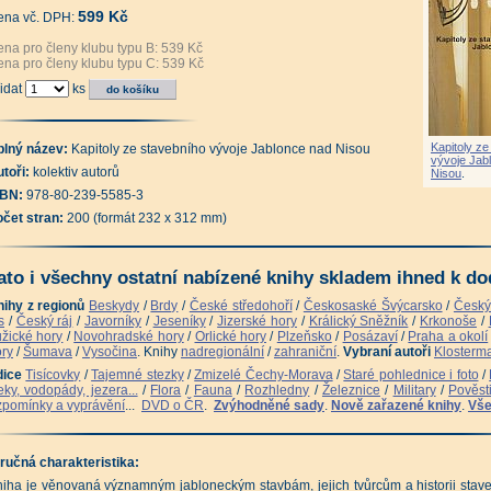
tikvariát - Libereckým krajem - Osobnosti (Rudolf Anděl a kolektiv)
|
599 Kč
tikvariát - Libereckým krajem - Hrady a zámky (David Vávra)
|
ena vč. DPH:
tikvariát - Hrady a zámky Libereckého kraje - vydání 2002 (Vladimír Brych, Jan Rendek)
|
enoty Jizerských hor Jizerka - Smědava (Roman Karpaš a kolektiv)
|
na pro členy klubu typu B: 539 Kč
iha o Jizerských horách - 2023 (Miloslav Nevrlý)
|
na pro členy klubu typu C: 539 Kč
čelník - Rozhovor Aleše Palána s Miloslavem Nevrlým (Aleš Palán, Miloslav Nevrlý)
|
ipomínky zašlých časů - Pomníčky Jizerských hor (Miloslav Nevrlý a kol.)
|
idat
ks
yštofovo Údolí, putování časem a krajinou (Miloslav Nevrlý, Siegfried Weiss)
|
seň o lese (Siegfried Weiss, Gustav Leutelt)
|
O věčných proměnách lesa (Siegfried Weiss)
je důvěrné krajiny (Siegfried Weiss)
|
Jizerský rok (Jan Veselý)
|
tikvariát - Kronika trampingu v Jizerských horách 1934-2004 - 1. vydání 2004 (Pavel D. Vink
Kapitoly ze
věsti a pohádky Němců z Jizerských hor (Petra Laurin)
|
plný název:
Kapitoly ze stavebního vývoje Jablonce nad Nisou
vývoje Jab
vandr Ústeckým a Libereckým krajem (Kryštof Materna)
|
toři:
kolektiv autorů
Nisou
.
tikvariát - Malé jizerské ticho - 1. vydání (Jan Suchl, Lubomír Václavek)
|
tikvariát - Malé jizerské ticho - 2. rozšířené vydání (Jan Suchl a kolektiv)
|
SBN:
978-80-239-5585-3
jemné stezky - Krajinou Jizerských hor (Luboš Y. Koláček)
|
Jizerských horách (Vlasta Měchurová, Jan Měchura)
|
očet stran:
200 (formát 232 x 312 mm)
ajiny Jizerských hor (Zdeněk Lín, Pavel D. Vinklát)
|
Zapomenuté kouty Jizerských hor (Pe
zerské hory z nadhledu (Aleš Tauchman, Roman Karpaš)
|
zerské hory známé i neznámé (Petr David, Vladimír Soukup)
|
sty Vlachů - Mysterium Antonia z Florencie (Otto Štemberka, Pavel Zahradník)
|
ato i všechny ostatní nabízené knihy skladem ihned k dod
ulky pojizerskou minulostí (Jan Luštinec)
|
blonné v Podještědí na starých pohlednicích (Renata Černá)
|
nihy z regionů
Beskydy
/
Brdy
/
České středohoří
/
Českosaské Švýcarsko
/
Český
tování za Štěpánkou (Marek Řeháček, Jan Pikous, Petr Kurtin)
|
íběhy jizerskohorských rozhleden (Marek Řeháček, Jan Pikous, Petr Kurtin)
|
s
/
Český ráj
/
Javorníky
/
Jeseníky
/
Jizerské hory
/
Králický Sněžník
/
Krkonoše
/
íběhy skalních vyhlídek Jizerských hor (Marek Řeháček, Jan Pikous)
|
žické hory
/
Novohradské hory
/
Orlické hory
/
Plzeňsko
/
Posázaví
/
Praha a okolí
tava tajuplná, romantická a podmanivá (Marek Řeháček, Petr Polda)
|
ry
/
Šumava
/
Vysočina
. Knihy
nadregionální
/
zahraniční
.
Vybraní autoři
Klosterm
leké obzory - Jizerskohorské skalní vyhlídky (Jan Pikous ml. a kol.)
|
rkové toulání v Jizerských horách (Marek Řeháček, Jan Pikous)
|
dice
Tisícovky
/
Tajemné stezky
/
Zmizelé Čechy-Morava
/
Staré pohlednice i foto
/
kové toulání v Jizerských horách (Marek Řeháček, Jan Pikous)
|
ky, vodopády, jezera...
/
Flora
/
Fauna
/
Rozhledny
/
Železnice
/
Military
/
Pověst
rská železnice Liberec - Jelenia Góra na starých pohlednicích (Karel Černý, Josef Kárník, Ma
pomínky a vyprávění
...
DVD o ČR
.
Zvýhodněné sady
.
Nově zařazené knihy
.
Vše
čátky lokální železniční dopravy v severovýchodních Čechách (Pavel Blatník)
|
zerské hory na starých diapozitivech (Miloslav Nevrlý, Roman Karpaš)
|
zerské hory 1 - O mapách, kamení a vodě (Roman Karpaš a kol.)
|
zerské hory 2 - O rašeliništích, květeně a zvířeně (Roman Karpaš a kol.)
|
ručná charakteristika:
zerské hory 3 - O lesích, dřevě a ochraně přírody (Roman Karpaš, Jiří Hušek a kolektiv)
|
zerské hory 4 - O historii a umění do roku 1813 (Roman Karpaš, Petr Freiwillig a kolektiv)
|
iha je věnovaná významným jabloneckým stavbám, jejich tvůrcům a historii stav
zerské hory 5 - O historii a umění do roku 1914 (Roman Karpaš)
|