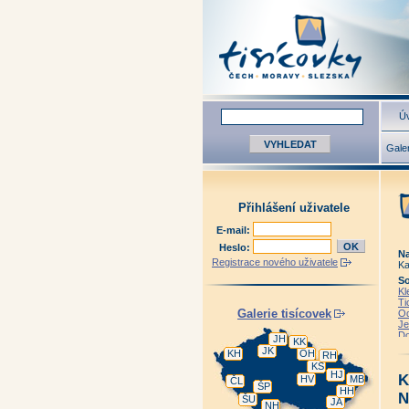
Úv
Galer
Přihlášení uživatele
E-mail:
Heslo:
Na
Registrace nového uživatele
Ka
So
Kl
Ti
Galerie tisícovek
Od
Je
Do
JH
KK
Do
JK
KH
OH
RH
Do
KS
Li
HJ
K
HV
MB
Za
ČL
ŠP
An
HH
N
ŠU
An
JA
NH