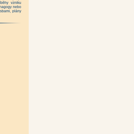
íběhy vzniku
, Roman Karpaš a kolektiv)
|
synagogy nebo
esbami, plány
 verze)
|
ů)
|
 a kol.)
|
 Řeháček)
|
an Rous)
|
kous)
|
|
áček)
|
|
|