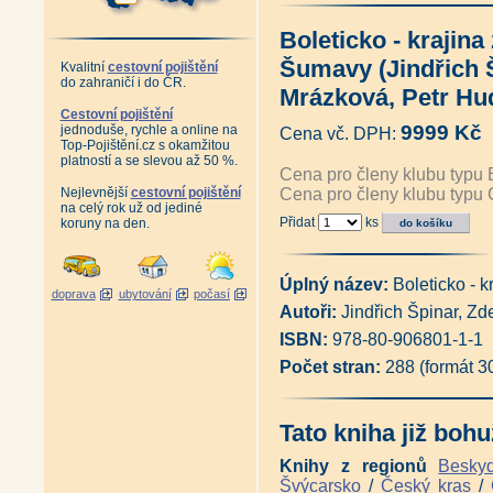
Lipno - krajina pod hladinou (
Krumlov - město pod věží (Zde
Boleticko - krajin
Krumlovské skoky časem (Ondř
Fotoateliér Seidel - Poodhalené
Šumavy (Jindřich 
Kvalitní
cestovní pojištění
Šumava na pohlednicích Joži P
do zahraničí i do ČR.
Šumava na pohlednicích atelié
Mrázková, Petr Hu
Šumava na pohlednicích ateliér
Cestovní pojištění
Konec staré Šumavy (Martin L
9999 Kč
jednoduše, rychle a online na
Cena vč. DPH:
Šumavské osmdesátky a devade
Top-Pojištění.cz s okamžitou
Stará Šumava - Železnorudsko 
platností a se slevou až 50 %.
Cena pro členy klubu typu 
Stará Šumava - Pláně a Povydř
Nejlevnější
cestovní pojištění
Cena pro členy klubu typu 
Šumava na nejstarších fotograf
na celý rok už od jediné
Šumavou Karla Klostermanna 
Přidat
ks
koruny na den.
Tenkrát na Šumavě - fotograf
Antikvariát - Předválečnou Šu
Šumavou ze svobody do opony
Antikvariát - Šumava krásná i 
Úplný název:
Boleticko -
doprava
ubytování
počasí
Šumava 1938 (Jan Lakosil)
|
Autoři:
Jindřich Špinar, Z
Šumava Františka Malocha - K
Krásy Šumavy + DVD (Stanisla
ISBN:
978-80-906801-1-1
Antikrariát - Krásy Šumavy (Jo
Počet stran:
288 (formát 
Antikvariát - Šumava - Der Böh
Šumava - Královský Hvozd, svo
Antikvariát - Šumava - Královs
Album starých pohlednic - Čes
Tato kniha již bohu
Zapomenuté dědictví (Josef Ji
Zmizelá Šumava 1 (Emil Kintzl
Knihy z regionů
Besky
Zmizelá Šumava 2 (Emil Kintzl
Švýcarsko
/
Český kras
/