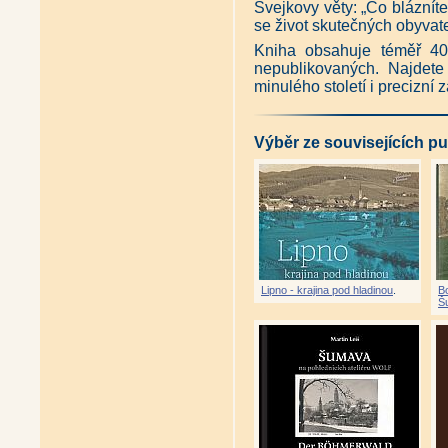
Šumava - stromy a les (Jan Ka
Švejkovy věty: „Co blázníte
Tajemství šumavských vrcholů 
se život skutečných obyvatel
Tajemství šumavských vrcholů I
Tajemství šumavských vod I (F
Kniha obsahuje téměř 400
Tajemství šumavských vod II (k
nepublikovaných. Najdete
Tajemství šumavských vod III (
minulého století i precizní 
Jihočeský kraj z nebe (Jiří Ber
Antikvariát - Šumava z nebe (Ji
Šumava kouzelná a umírající (
Výběr ze souvisejících pu
Šumavská NEJ... (Petr Mazný, M
Antikvariát - Česká krajina (M
Lipno - krajina pod hladinou
.
Bo
Š