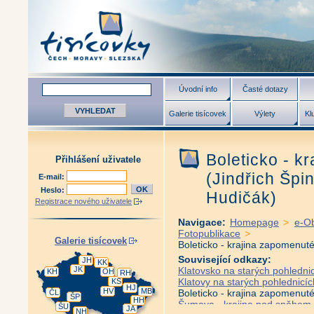
Úvodní info
Časté dotazy
Galerie tisícovek
Výlety
Kl
Boleticko - 
Přihlášení uživatele
(Jindřich Špi
E-mail:
Heslo:
Hudičák)
Registrace nového uživatele
Navigace:
Homepage
>
e-O
Fotopublikace
>
Galerie tisícovek
Boleticko - krajina zapomenut
Související odkazy:
JH
KK
JK
Klatovsko na starých pohledni
KH
OH
RH
Klatovy na starých pohlednicí
KS
HJ
HV
MB
Boleticko - krajina zapomenut
ČL
ŠP
HH
Šumava - krajina pod sněhem 
ŠU
JA
NH