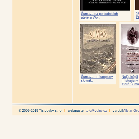
Š
Šumava na pohlednicích
P
ateliéru Wolf
.
Šumava - místopisný
Nejúplnější
slovník
.
místopisný 
staré Šuma
© 2003-2015 Tisícovky s.r.o.
|
webmaster
tofo@volny.cz
|
vyrobil
Allstar Gr