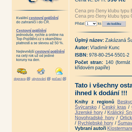
Šumava na pohlednicích atelié
Šumava na pohlednicích ateliér
Cena pro členy klubu typu 
Konec staré Šumavy (Martin L
Cena pro členy klubu typu 
Šumavské osmdesátky a devade
Kvalitní
cestovní pojištění
do zahraničí i do ČR.
Stará Šumava - Železnorudsko 
Přidat
ks
Stará Šumava - Pláně a Povydř
Cestovní pojištění
Šumava na nejstarších fotograf
jednoduše, rychle a online na
Šumavou Karla Klostermanna 
Top-Pojištění.cz s okamžitou
Úplný název:
Zakázaná Š
Tenkrát na Šumavě - fotograf
platností a se slevou až 50 %.
Antikvariát - Předválečnou Šu
Autor:
Vladimír Kunc
Šumavou ze svobody do opony
Nejlevnější
cestovní pojištění
ISBN:
978-80-254-5501-2
Antikvariát - Šumava krásná i 
na celý rok už od jediné
koruny na den.
Šumava 1938 (Jan Lakosil)
|
Počet stran:
140 (formát
Šumava Františka Malocha - K
křídovém papíře)
Krásy Šumavy + DVD (Stanisla
Antikrariát - Krásy Šumavy (Jo
Antikvariát - Šumava - Der Böh
doprava
ubytování
počasí
Šumava - Královský Hvozd, svo
Tato i všechny ost
Antikvariát - Šumava - Královs
ihned k dodání !!!
Album starých pohlednic - Čes
Zapomenuté dědictví (Josef Ji
Knihy z regionů
Besky
Zmizelá Šumava 1 (Emil Kintzl
Švýcarsko
/
Český kras
/
Zmizelá Šumava 2 (Emil Kintzl
Zmizelá Šumava 3 (Emil Kintzl
Jizerské hory
/
Králický Sn
Život staré Šumavy (Vlastimil
Novohradské hory
/
Orlic
Od Ostrého k Roklanu kdysi a n
/
Rychlebské hory
/
Šuma
Šumava - Bavorský les (Václa
Vybraní autoři
Klosterman
Malé šumavské ticho (Jan Suc