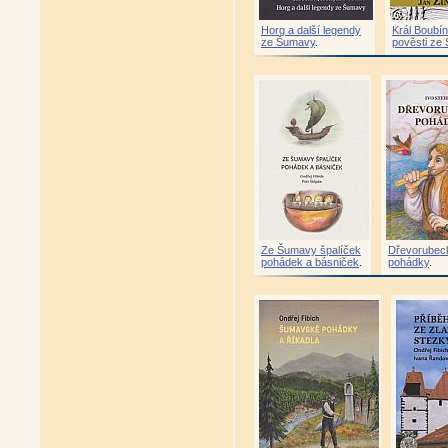
Horg a další legendy
Král Boubín 
ze Šumavy
.
pověsti ze
Ze Šumavy špalíček
Dřevorubec
pohádek a básniček
.
pohádky
.