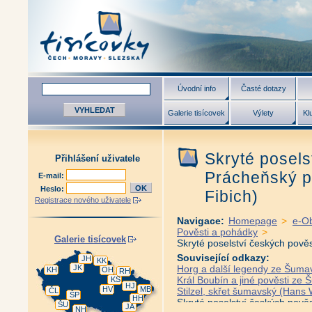
Úvodní info
Časté dotazy
Galerie tisícovek
Výlety
Kl
Skryté posels
Přihlášení uživatele
Prácheňský po
E-mail:
Heslo:
Fibich)
Registrace nového uživatele
Navigace:
Homepage
>
e-O
Pověsti a pohádky
>
Galerie tisícovek
Skryté poselství českých pověs
Související odkazy:
JH
KK
JK
Horg a další legendy ze Šuma
KH
OH
RH
Král Boubín a jiné pověsti ze
KS
HJ
HV
MB
Stilzel, skřet šumavský (Hans 
ČL
ŠP
HH
Skryté poselství českých pověs
ŠU
JA
NH