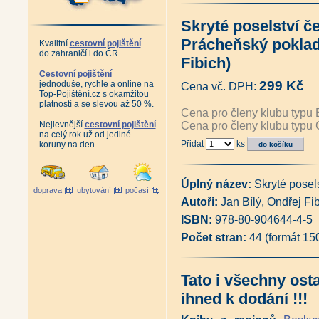
Prácheňský poklad - Pověsti z
Prácheňský poklad - Pověsti z
Skryté poselství č
Prácheňský poklad - S pověst
Moudrý rabi z Rabí - Židovské
Prácheňský poklad 
Kvalitní
cestovní pojištění
Příběhy ze Zlaté stezky (Ondř
do zahraničí i do ČR.
Cesty k Šumavě (Ondřej Fibic
Fibich)
Sušické pověsti (Jana Bartošo
Cestovní pojištění
Začarovaná Šumava (Hans Sc
299 Kč
jednoduše, rychle a online na
Cena vč. DPH:
Šumava tajemná - Po stopách 
Top-Pojištění.cz s okamžitou
Šumava ještě tajemnější - Pří
platností a se slevou až 50 %.
Cena pro členy klubu typu 
Šumavská strašidla (Petr Mazn
Nejlevnější
cestovní pojištění
Cena pro členy klubu typu 
Slovníček šumavských strašide
na celý rok už od jediné
Strašidla na Kašperku - Pověst
Přidat
ks
koruny na den.
Za pověstmi Šumavy (Ondřej F
Ze Šumavy špalíček pohádek a 
Šumavský pohádkář (Ondřej Fi
Tajemství šumavských skřítků
Úplný název:
Skryté posel
doprava
ubytování
počasí
Tajemství šumavských stromů 
Autoři:
Jan Bílý, Ondřej Fi
Příběhy ze Šumavy v komikse
Pohádky ze šumavských lokál
ISBN:
978-80-904644-4-5
Další pohádky ze šumavských 
Počet stran:
44 (formát 15
Davídek - Příhody chlapce ze
Davídek - Příhody chlapce ze 
Davídek - Příhody chlapce ze
Davídek - Příhody chlapce ze
Tato i všechny ost
Problémy na Šumavě a jiné pří
ihned k dodání !!!
Jeřábe, vrať se zpátky zas (Ivo