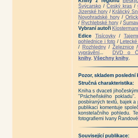
Knihy z regionů
Besky
Švýcarsko
/
Český kras
/
Jizerské hory
/
Králický Sn
Novohradské hory
/
Orlic
/
Rychlebské hory
/
Šuma
Vybraní autoři
Klosterman
Edice
Tisícovky
/
Tajem
pohlednice i foto
/
Letecké 
/
Rozhledny
/
Železnice
vyprávění
...
DVD o 
knihy
.
Všechny knihy
.
Pozor, skladem poslední 
Stručná charakteristika:
Kniha s dvaceti jihočeskými
"Prácheňského pokladu".
posbíraných textů, bajek a 
publikaci komentuje spole
konstelačního pohledu. Te
fotografiemi Ivany Řandové
Související publikace: