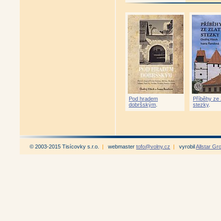
Pod hradem
Příběhy ze 
dobršským
.
stezky
.
© 2003-2015 Tisícovky s.r.o.
|
webmaster
tofo@volny.cz
|
vyrobil
Allstar Gr