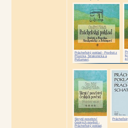
Pr
Prácheňský poklad - Pověsti z
kr
Písecka, Strakonicka a
a 
Pošumaví
.
Skryté poselství
Prácheňsk
českých pověstí -
Prácheňský poklad
.