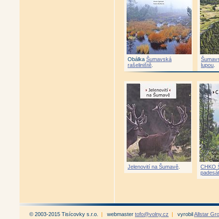
Obálka
Šumavská
Šumavs
rašeliniště
.
lupou
.
Jelenovití na Šumavě
.
CHKO 
padesát
© 2003-2015 Tisícovky s.r.o.
|
webmaster
tofo@volny.cz
|
vyrobil
Allstar Gr