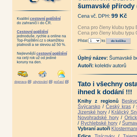
Edice Fauna
|
Edice Rozhledny
|
Edic
Edice Pověsti a pohádky
|
Edice Vzpo
šumavské přírody (
Autor Miloslav Nevrlý
99 Kč
Cena vč. DPH:
Kvalitní
cestovní pojištění
do zahraničí i do ČR.
Cena pro členy klubu typu 
Cestovní pojištění
Cena pro členy klubu typu 
jednoduše, rychle a online na
Top-Pojištění.cz s okamžitou
Přidat
ks
platností a se slevou až 50 %.
Nejlevnější
cestovní pojištění
Úplný název:
Šumavské be
na celý rok už od jediné
koruny na den.
Autoři:
kolektiv autorů
doprava
ubytování
počasí
Tato i všechny ost
ihned k dodání !!!
Knihy z regionů
Besky
Švýcarsko
/
Český kras
/
Jizerské hory
/
Králický Sn
Novohradské hory
/
Orlic
/
Rychlebské hory
/
Šuma
Vybraní autoři
Klosterman
Edice
Tisícovky
/
Tajem