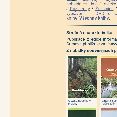
pohlednice i foto
/
Letecké 
/
Rozhledny
/
Železnice
vyprávění
...
DVD o 
knihy
.
Všechny knihy
.
Stručná charakteristika:
Publikace z edice infor
Šumava přibližuje zajímav
Z nabídky souvisejících p
Obálka
Boubínský
Obálka
Šum
prales
.
rašeliniště
.