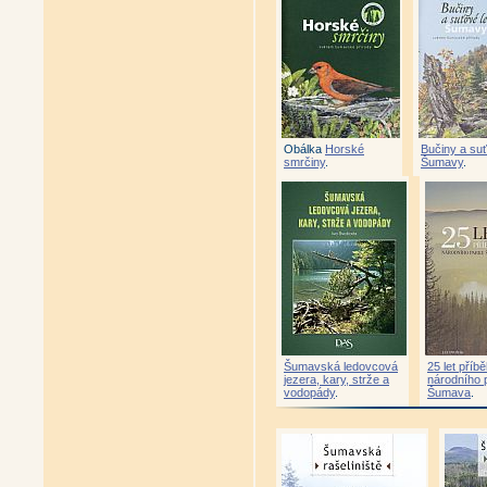
Obálka
Horské
Bučiny a su
smrčiny
.
Šumavy
.
Šumavská ledovcová
25 let příb
jezera, kary, strže a
národního 
vodopády
.
Šumava
.