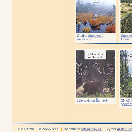
Obálka
Šumavská
Šumavs
rašeliniště
.
lupou
.
Jelenovití na Šumavě
.
CHKO 
padesát
© 2003-2015 Tisícovky s.r.o.
|
webmaster
tofo@volny.cz
|
vyrobil
Allstar Gr