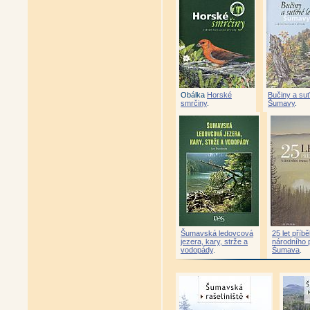
Obálka
Horské
Bučiny a su
smrčiny
.
Šumavy
.
Šumavská ledovcová
25 let příb
jezera, kary, strže a
národního 
vodopády
.
Šumava
.