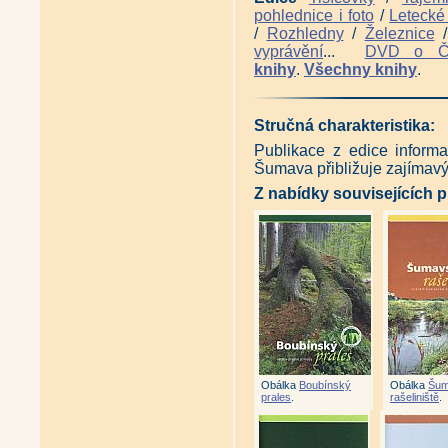
pohlednice i foto
/
Letecké 
/
Rozhledny
/
Železnice
vyprávění
...
DVD o 
knihy
.
Všechny knihy
.
Stručná charakteristika:
Publikace z edice infor
Šumava přibližuje zajímav
Z nabídky souvisejících p
Obálka
Boubínský
Obálka
Šum
prales
.
rašeliniště
.