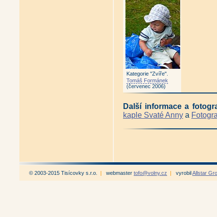
Kategorie "Zvíře".
Tomáš Formánek
(červenec 2006)
Další informace a fotogr
kaple Svaté Anny
a
Fotogr
© 2003-2015 Tisícovky s.r.o.
|
webmaster
tofo@volny.cz
|
vyrobil
Allstar Gr