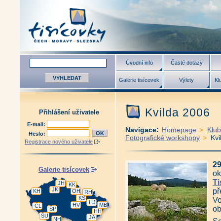
Úvodní info
Časté dotazy
Galerie tisícovek
Výlety
Kl
Kvilda 2006
Přihlášení uživatele
E-mail:
Navigace:
Homepage
>
Klub
Heslo:
Fotografické workshopy
>
Kvi
Registrace nového uživatele
29
Galerie tisícovek
ok
Ti
JH
KK
JK
př
KH
OH
RH
KS
Vo
HJ
HV
MB
ČL
ob
ŠP
HH
ŠU
JA
NH