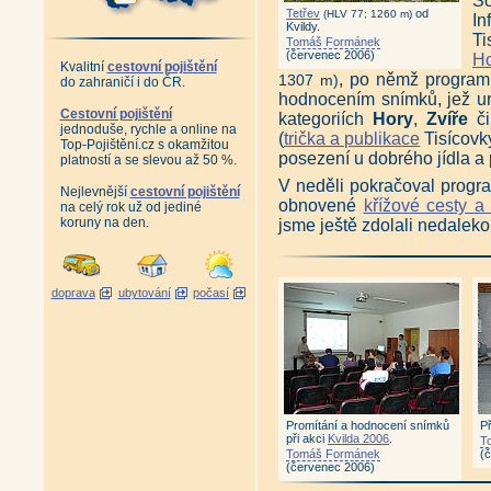
S
Tetřev
od
(HLV 77; 1260 m)
I
Kvildy.
Ti
Tomáš Formánek
(červenec 2006)
Ho
Kvalitní
cestovní pojištění
, po němž program
1307 m)
do zahraničí i do ČR.
hodnocením snímků, jež ur
Cestovní pojištění
kategoriích
Hory
,
Zvíře
č
jednoduše, rychle a online na
(
trička a publikace
Tisícovk
Top-Pojištění.cz s okamžitou
posezení u dobrého jídla a p
platností a se slevou až 50 %.
V neděli pokračoval progr
Nejlevnější
cestovní pojištění
obnovené
křížové cesty a
na celý rok už od jediné
koruny na den.
jsme ještě zdolali nedaleko
doprava
ubytování
počasí
Promítání a hodnocení snímků
P
při akci
Kvilda 2006
.
T
Tomáš Formánek
(
(červenec 2006)