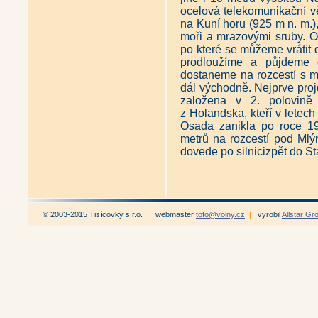
ocelová telekomunikační v
na Kuní horu (925 m n. m.)
moři a mrazovými sruby. O
po které se můžeme vrátit d
prodloužíme a půjdeme 
dostaneme na rozcestí s m
dál východně. Nejprve pro
založena v 2. polovině 
z Holandska, kteří v letech
Osada zanikla po roce 1
metrů na rozcestí pod Ml
dovede po silnicizpět do St
© 2003-2015 Tisícovky s.r.o.
|
webmaster
tofo@volny.cz
|
vyrobil
Allstar Gr