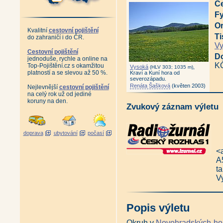
Ce
Fy
Or
Kvalitní
cestovní pojištění
Ti
do zahraničí i do ČR.
V
Cestovní pojištění
D
jednoduše, rychle a online na
K
Top-Pojištění.cz s okamžitou
Vysoká
,
(HLV 303; 1035 m)
platností a se slevou až 50 %.
Kraví a Kuní hora od
severozápadu.
Renáta Šašková
(květen 2003)
Nejlevnější
cestovní pojištění
na celý rok už od jediné
koruny na den.
Zvukový záznam výletu
doprava
ubytování
počasí
<
A
t
V
Popis výletu
Okruh v
Novohradských ho