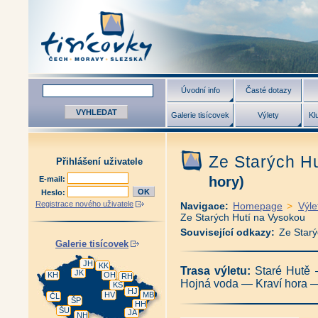
Úvodní info
Časté dotazy
Galerie tisícovek
Výlety
Kl
Ze Starých H
Přihlášení uživatele
hory)
E-mail:
Heslo:
Registrace nového uživatele
Navigace:
Homepage
>
Výle
Ze Starých Hutí na Vysokou
Související odkazy:
Ze Starý
Galerie tisícovek
JH
KK
Trasa výletu:
Staré Hutě
JK
KH
OH
RH
Hojná voda — Kraví hora —
KS
HJ
HV
MB
ČL
ŠP
HH
ŠU
JA
NH