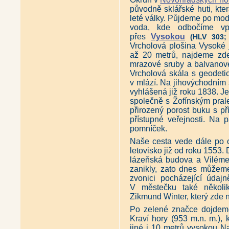
původně sklářské huti, kte
leté války. Půjdeme po mod
voda, kde odbočíme v
přes
Vysokou
(HLV 303;
Vrcholová plošina Vysoké 
až 20 metrů, najdeme zde
mrazové sruby a balvanové
Vrcholová skála s geodet
v mlází. Na jihovýchodním
vyhlášená již roku 1838. 
společně s Žofínským pral
přirozený porost buku s pří
přístupné veřejnosti. Na 
pomníček.
Naše cesta vede dále po 
letovisko již od roku 1553.
lázeňská budova a Viléme
zanikly, zato dnes můžeme
zvonici pocházející údajn
V městečku také několik
Zikmund Winter, který zde 
Po zelené značce dojdeme
Kraví hory (953 m.n. m.), 
jiné i 10 metrů vysokou N