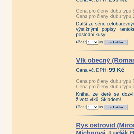
Cena pro členy klubu typu 
Cena pro členy klubu typu 
Další ze série celobarevnýc
výstižnými popisy, tent
poslední kusy!
Přidat
ks
Vlk obecný (Roman
99 Kč
Cena vč. DPH:
Cena pro členy klubu typu 
Cena pro členy klubu typu 
Kniha, ze které se dozv
života vlků! Skladem!
Přidat
ks
Rys ostrovid (Miro
Michnová, Luděk B