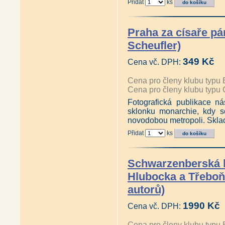
Přidat
ks
Praha za císaře pá
Scheufler)
349 Kč
Cena vč. DPH:
Cena pro členy klubu typu 
Cena pro členy klubu typu 
Fotografická publikace 
sklonku monarchie, kdy 
novodobou metropoli. Skla
Přidat
ks
Schwarzenberská k
Hlubocka a Třeboňs
autorů)
1990 Kč
Cena vč. DPH:
Cena pro členy klubu typu 