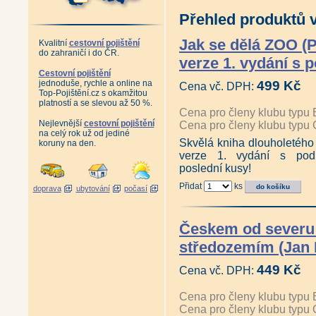
Nová Cerekev včera a dnes (Miroslava 
Červenec 2024
|
Červen 202
Rys ostrovid (Miroslava Michnová, Lud
Přehled produktů v
Únor 2024
|
Leden 2024
|
Pr
Adalbert Hahn - Krušnohorský Faust (J
Září 2023
|
Srpen 2023
|
Če
Železniční nehody (Josef Schrötter, Pet
Co nevíte o železnici (Josef Schrötter, 
Duben 2023
|
Březen 2023
Jak se dělá ZOO (Pe
Kvalitní
cestovní pojištění
Schwarzenberská krajina Hlubocka a Tř
Listopad 2022
|
Říjen 2022
do zahraničí i do ČR.
Doktor Kittel (Eva Koudelková text, Petr
verze 1. vydání s 
Červen 2022
|
Květen 2022
Naše putování po nejvyšších vrcholech
Šumavští rodáci vzpomínají 5 (kolektiv 
Cestovní pojištění
Leden 2022
|
Prosinec 2021
Český ráj známý i neznámý (Petr David
jednoduše, rychle a online na
499 Kč
Srpen 2021
|
Červenec 2021
Cena vč. DPH:
Jizerské hory známé i neznámé (Petr D
Top-Pojištění.cz s okamžitou
Březen 2021
|
Únor 2021
|
L
Krušné hory známé i neznámé (Petr Dav
platností a se slevou až 50 %.
Šumavský pohádkář (Ondřej Fibich)
Říjen 2020
|
Září 2020
|
Srp
Cena pro členy klubu typu 
Květen 2020
|
Duben 2020
|
Nejlevnější
cestovní pojištění
Cena pro členy klubu typu 
Prosinec 2019
|
Listopad 201
na celý rok už od jediné
Červenec 2019
|
Červen 201
Skvělá kniha dlouholetého 
koruny na den.
Únor 2019
|
Leden 2019
|
Pr
verze 1. vydání s podp
Září 2018
|
Srpen 2018
|
Če
poslední kusy!
Duben 2018
|
Březen 2018
Listopad 2017
|
Říjen 2017
Přidat
ks
doprava
ubytování
počasí
Červen 2017
|
Květen 2017
Leden 2017
|
Prosinec 2016
Srpen 2016
|
Červen 2016
|
Českem od severu k
Únor 2016
|
Leden 2016
středozemím (Jan
449 Kč
Cena vč. DPH:
Cena pro členy klubu typu 
Cena pro členy klubu typu 