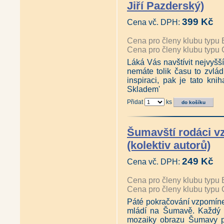
Jiří Pazderský)
399 Kč
Cena vč. DPH:
Cena pro členy klubu typu 
Cena pro členy klubu typu 
Láká Vás navštívit nejvyšš
nemáte tolik času to zvlá
inspiraci, pak je tato kni
Skladem'
Přidat
ks
Šumavští rodáci v
(kolektiv autorů)
249 Kč
Cena vč. DPH:
Cena pro členy klubu typu 
Cena pro členy klubu typu 
Páté pokračování vzpomíne
mládí na Šumavě. Každý 
mozaiky obrazu Šumavy p