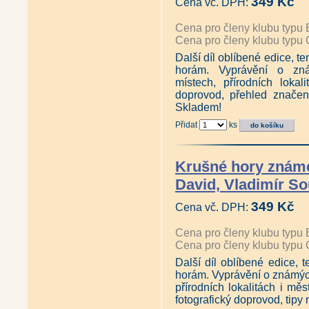
349 Kč
Cena vč. DPH:
Cena pro členy klubu typu 
Cena pro členy klubu typu 
Další díl oblíbené edice, t
horám. Vyprávění o z
místech, přírodních lokali
doprovod, přehled značený
Skladem!
Přidat
ks
Krušné hory známé
David, Vladimír S
349 Kč
Cena vč. DPH:
Cena pro členy klubu typu 
Cena pro členy klubu typu 
Další díl oblíbené edice,
horám. Vyprávění o známý
přírodních lokalitách i m
fotografický doprovod, tipy