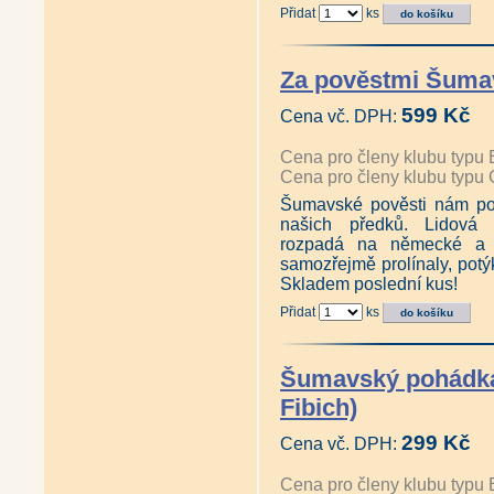
Přidat
ks
Za pověstmi Šumav
599 Kč
Cena vč. DPH:
Cena pro členy klubu typu 
Cena pro členy klubu typu 
Šumavské pověsti nám pom
našich předků. Lidová
rozpadá na německé a č
samozřejmě prolínaly, potýka
Skladem poslední kus!
Přidat
ks
Šumavský pohádká
Fibich)
299 Kč
Cena vč. DPH:
Cena pro členy klubu typu 