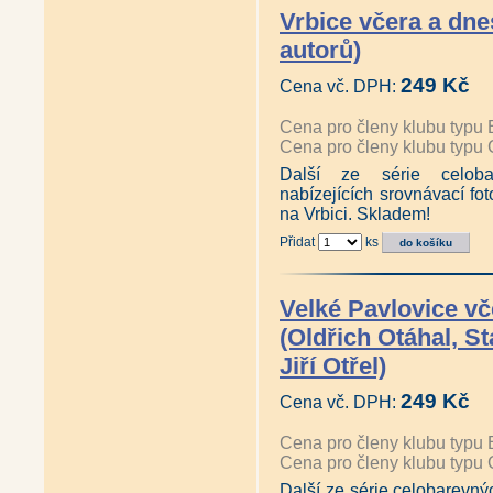
Vrbice včera a dnes
autorů)
249 Kč
Cena vč. DPH:
Cena pro členy klubu typu 
Cena pro členy klubu typu 
Další ze série celobar
nabízejících srovnávací fot
na Vrbici. Skladem!
Přidat
ks
Velké Pavlovice vč
(Oldřich Otáhal, St
Jiří Otřel)
249 Kč
Cena vč. DPH:
Cena pro členy klubu typu 
Cena pro členy klubu typu 
Další ze série celobarevnýc