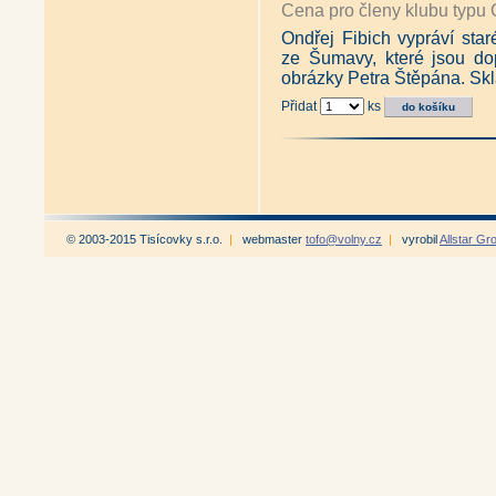
Cena pro členy klubu typu 
Ondřej Fibich vypráví star
ze Šumavy, které jsou d
obrázky Petra Štěpána. Sk
Přidat
ks
© 2003-2015 Tisícovky s.r.o.
|
webmaster
tofo@volny.cz
|
vyrobil
Allstar Gr