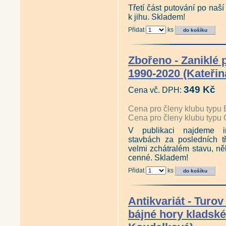
Třetí část putování po naší
k jihu. Skladem!
Přidat
ks
Zbořeno - Zaniklé 
1990-2020 (Kateři
349 Kč
Cena vč. DPH:
Cena pro členy klubu typu 
Cena pro členy klubu typu 
V publikaci najdeme i
stavbách za posledních tř
velmi zchátralém stavu, n
cenné. Skladem!
Přidat
ks
Antikvariát - Turov 
bájné hory kladsk