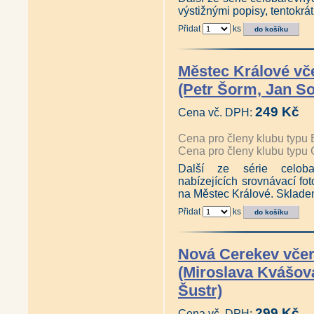
výstižnými popisy, tentokr
Přidat
ks
Městec Králové vč
(Petr Šorm, Jan S
249 Kč
Cena vč. DPH:
Cena pro členy klubu typu 
Cena pro členy klubu typu 
Další ze série celobar
nabízejících srovnávací fot
na Městec Králové. Sklade
Přidat
ks
Nová Cerekev včer
(Miroslava Kvášová
Šustr)
299 Kč
Cena vč. DPH: