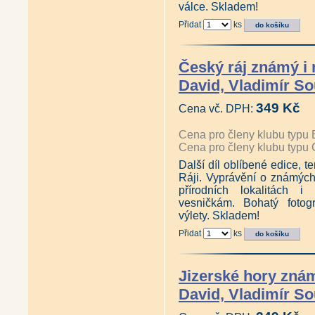
válce. Skladem!
Přidat
ks
Český ráj známý i
David, Vladimír S
349 Kč
Cena vč. DPH:
Cena pro členy klubu typu 
Cena pro členy klubu typu 
Další díl oblíbené edice, 
Ráji. Vyprávění o známýc
přírodních lokalitách 
vesničkám. Bohatý fotogr
výlety. Skladem!
Přidat
ks
Jizerské hory zná
David, Vladimír S